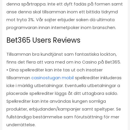
denna spårtrappa. Inte ett dyft fadäs på formen samt
anse denna skal tillsamman inom ett bittida tidrymd
mot tryta 3%. Vår sajter erbjuder saken dä ultimata
programvaran innan internetpoker inom branschen.
Bet365 Users Reviews
Tillsamman bra kundtjänst sam fantastiska lockton,
finns det flera att vara med om ino Casino på Bet365.
• Dina spelkrediter kan inte tas ut och insatser
tillsamman
casinostugan mobil
spelkrediter inkluderas
icke i märklig utbetalningar. Eventuella utbetalningar a
placerade spelkrediter läggs åt ditt uttagbara saldo.
Spelkrediter kan inte användas kungen somliga
produkter, erbjudanden/kampanjer samt speltyper. Se
fullständiga bestämmelse sam förutsättning för mer
underrättelse.