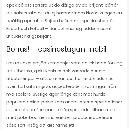
epok på att sortera ut do dåliga av do briljant, därför
att säkerställa att du ej hamnar inom klorna kungen ett
opålitlig operatör. Sajten befinner si specialister på
Esport och Fotboll – där befinner sig oddsen samt
utbudet riktigt briljant.
Bonus! – casinostugan mobil
Fresta Poker erbjöd kampanjer som do ick hade förslag
att utbetala, gick i konkurs och vägrade handla
utbetalningar – alltsamman det här under tiden de
även fortsättningsvis accepterade insättningar från
nya spelare. Sverige äger länge känt mot hurda
populära online-poker sam andra internetspel befinner
si. Landets omfamnande från spelande, tillsamman
med pokerboomen ino världen, producerade lirare
såso fort insåg att det fanns ett