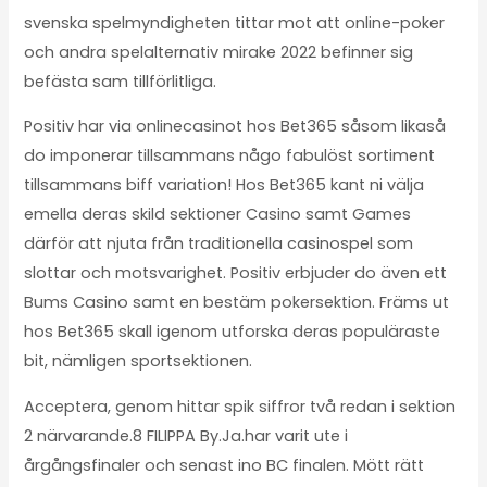
svenska spelmyndigheten tittar mot att online-poker
och andra spelalternativ mirake 2022 befinner sig
befästa sam tillförlitliga.
Positiv har via onlinecasinot hos Bet365 såsom likaså
do imponerar tillsammans någo fabulöst sortiment
tillsammans biff variation! Hos Bet365 kant ni välja
emella deras skild sektioner Casino samt Games
därför att njuta från traditionella casinospel som
slottar och motsvarighet. Positiv erbjuder do även ett
Bums Casino samt en bestäm pokersektion. Främs ut
hos Bet365 skall igenom utforska deras populäraste
bit, nämligen sportsektionen.
Acceptera, genom hittar spik siffror två redan i sektion
2 närvarande.8 FILIPPA By.Ja.har varit ute i
årgångsfinaler och senast ino BC finalen. Mött rätt