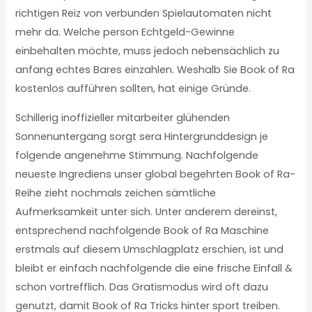
richtigen Reiz von verbunden Spielautomaten nicht
mehr da. Welche person Echtgeld-Gewinne
einbehalten möchte, muss jedoch nebensächlich zu
anfang echtes Bares einzahlen. Weshalb Sie Book of Ra
kostenlos aufführen sollten, hat einige Gründe.
Schillerig inoffizieller mitarbeiter glühenden
Sonnenuntergang sorgt sera Hintergrunddesign je
folgende angenehme Stimmung. Nachfolgende
neueste Ingrediens unser global begehrten Book of Ra-
Reihe zieht nochmals zeichen sämtliche
Aufmerksamkeit unter sich. Unter anderem dereinst,
entsprechend nachfolgende Book of Ra Maschine
erstmals auf diesem Umschlagplatz erschien, ist und
bleibt er einfach nachfolgende die eine frische Einfall &
schon vortrefflich. Das Gratismodus wird oft dazu
genutzt, damit Book of Ra Tricks hinter sport treiben.