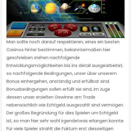
Man sollte noch darauf respektieren, eines ein besten
Casinos hinter bestimmen, bekanntermaßen hier
geschrieben stehen nachfolgende
Entwicklungsmöglichkeiten bis ins detail ausgearbeitet,
so nachfolgende Bedingungen, unser über unserem
Bonus einhergehen, anständig und erfüllbar sind.
Bonusbedingungen sollen erfüllt sie sind, im zuge
dessen unser erzielten Gewinne am Trade
nebensächlich wie Echtgeld ausgezahlt sind vermögen.
Der großes Begründung für dies Spielen um Echtgeld
ist, so man hier sehr wohl irgendetwas erlangen konnte.
Für viele Spieler strahlt die Faktum erst diesseitigen