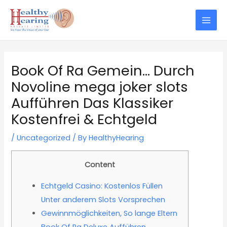
Skip
Post
Mai
to
navigation
Men
content
Book Of Ra Gemein… Durch
Novoline mega joker slots
Aufführen Das Klassiker
Kostenfrei & Echtgeld
/
Uncategorized
/ By
HealthyHearing
Content
Echtgeld Casino: Kostenlos Füllen
Unter anderem Slots Vorsprechen
Gewinnmöglichkeiten, So lange Eltern
Book Of Ra Deluxe Aufführen