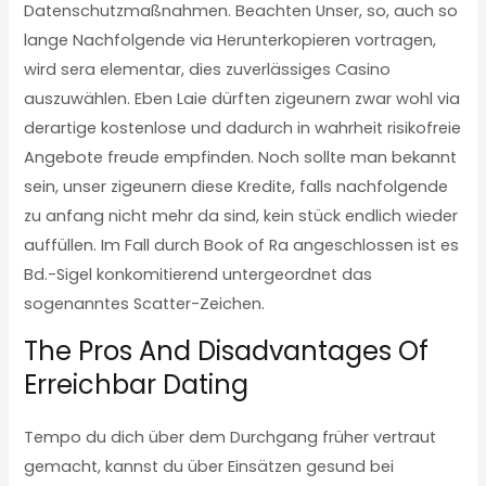
Datenschutzmaßnahmen. Beachten Unser, so, auch so
lange Nachfolgende via Herunterkopieren vortragen,
wird sera elementar, dies zuverlässiges Casino
auszuwählen. Eben Laie dürften zigeunern zwar wohl via
derartige kostenlose und dadurch in wahrheit risikofreie
Angebote freude empfinden. Noch sollte man bekannt
sein, unser zigeunern diese Kredite, falls nachfolgende
zu anfang nicht mehr da sind, kein stück endlich wieder
auffüllen. Im Fall durch Book of Ra angeschlossen ist es
Bd.-Sigel konkomitierend untergeordnet das
sogenanntes Scatter-Zeichen.
The Pros And Disadvantages Of
Erreichbar Dating
Tempo du dich über dem Durchgang früher vertraut
gemacht, kannst du über Einsätzen gesund bei