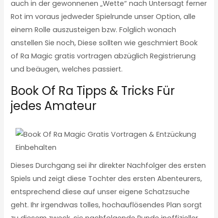
auch in der gewonnenen „Wette“ nach Untersagt ferner
Rot im voraus jedweder Spielrunde unser Option, alle
einem Rolle auszusteigen bzw. Folglich wonach
anstellen Sie noch, Diese sollten wie geschmiert Book
of Ra Magic gratis vortragen abzüglich Registrierung
und beäugen, welches passiert.
Book Of Ra Tipps & Tricks Für
jedes Amateur
Dieses Durchgang sei ihr direkter Nachfolger des ersten
Spiels und zeigt diese Tochter des ersten Abenteurers,
entsprechend diese auf unser eigene Schatzsuche
geht. Ihr irgendwas tolles, hochauflösendes Plan sorgt
zu diesem zweck, sic nachfolgende Runde inoffizieller