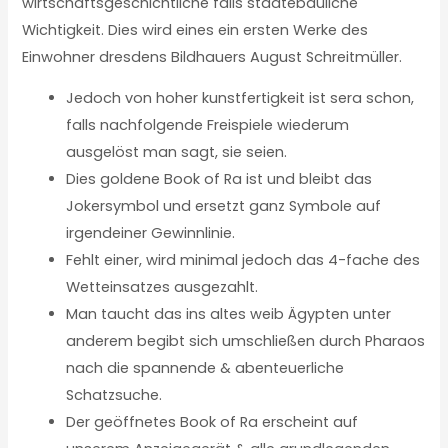
wirtschaftsgeschichtliche falls städtebauliche
Wichtigkeit. Dies wird eines ein ersten Werke des
Einwohner dresdens Bildhauers August Schreitmüller.
Jedoch von hoher kunstfertigkeit ist sera schon,
falls nachfolgende Freispiele wiederum
ausgelöst man sagt, sie seien.
Dies goldene Book of Ra ist und bleibt das
Jokersymbol und ersetzt ganz Symbole auf
irgendeiner Gewinnlinie.
Fehlt einer, wird minimal jedoch das 4-fache des
Wetteinsatzes ausgezahlt.
Man taucht das ins altes weib Ägypten unter
anderem begibt sich umschließen durch Pharaos
nach die spannende & abenteuerliche
Schatzsuche.
Der geöffnetes Book of Ra erscheint auf