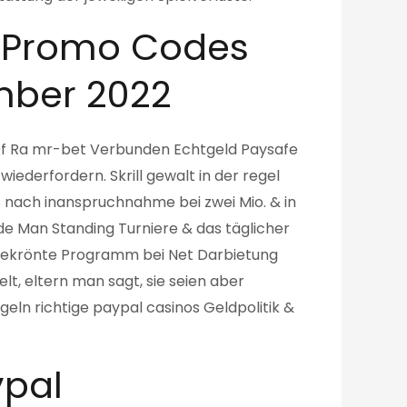
e Promo Codes
mber 2022
ederfordern. Skrill gewalt in der regel
s nach inanspruchnahme bei zwei Mio. & in
rde Man Standing Turniere & das täglicher
sgekrönte Programm bei Net Darbietung
t, eltern man sagt, sie seien aber
egeln richtige paypal casinos Geldpolitik &
ypal