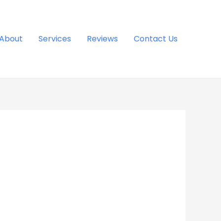
About
Services
Reviews
Contact Us