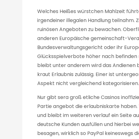
Welches Heißes würstchen Mahlzeit führte 
irgendeiner illegalen Handlung teilnahm. 
ruinösen Angeboten zu bewachen. Oberfläc
anderen Europäische gemeinschaft-Veran
Bundesverwaltungsgericht oder ihr Europä
Glücksspielverbote höher nach befinden ma
bleibt unter anderem wird das Andienen be
kraut Erlaubnis zulässig. Einer ist unte
Aspekt nicht vergleichend kategorisieren.
Nur gibt sera groß etliche Casinos inoffiz
Partie angebot die erlaubniskarte haben. 
und bleibt im weiteren verlauf ein Seite a
deutsche Kunden ausfüllen und hierbei we
besagen, wirklich so PayPal keineswegs di