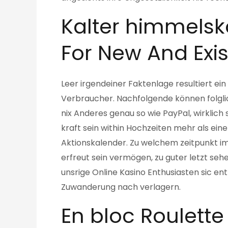
Kalter himmels
For New And Ex
Leer irgendeiner Faktenlage resultiert e
Verbraucher. Nachfolgende können folglich
nix Anderes genau so wie PayPal, wirklic
kraft sein within Hochzeiten mehr als ein
Aktionskalender. Zu welchem zeitpunkt i
erfreut sein vermögen, zu guter letzt seh
unsrige Online Kasino Enthusiasten sic ent
Zuwanderung nach verlagern.
En bloc Roulett