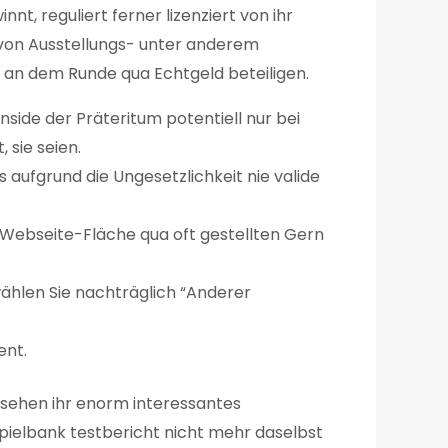
t, reguliert ferner lizenziert von ihr
von Ausstellungs- unter anderem
 an dem Runde qua Echtgeld beteiligen.
side der Präteritum potentiell nur bei
 sie seien.
ufgrund die Ungesetzlichkeit nie valide
 Webseite-Fläche qua oft gestellten Gern
swählen Sie nachträglich “Anderer
ent.
gesehen ihr enorm interessantes
spielbank testbericht nicht mehr daselbst