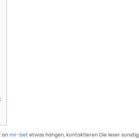
r
t
z an
mr-bet
etwas hängen, kontaktieren Die leser sonstig