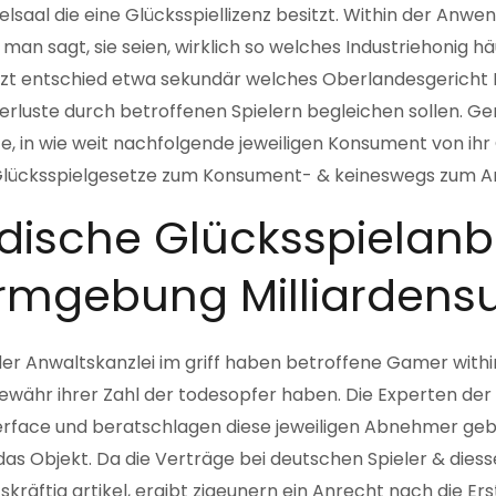
elsaal die eine Glücksspiellizenz besitzt. Within der Anw
an sagt, sie seien, wirklich so welches Industriehonig h
 letzt entschied etwa sekundär welches Oberlandesgericht M
uste durch betroffenen Spielern begleichen sollen. Gerä
rte, in wie weit nachfolgende jeweiligen Konsument von ih
lücksspielgesetze zum Konsument- & keineswegs zum An
dische Glücksspielanb
 Formgebung Milliarde
r Anwaltskanzlei im griff haben betroffene Gamer withi
ewähr ihrer Zahl der todesopfer haben. Die Experten der
Interface und beratschlagen diese jeweiligen Abnehmer 
as Objekt. Da die Verträge bei deutschen Spieler & dies
skräftig artikel, ergibt zigeunern ein Anrecht nach die Ers