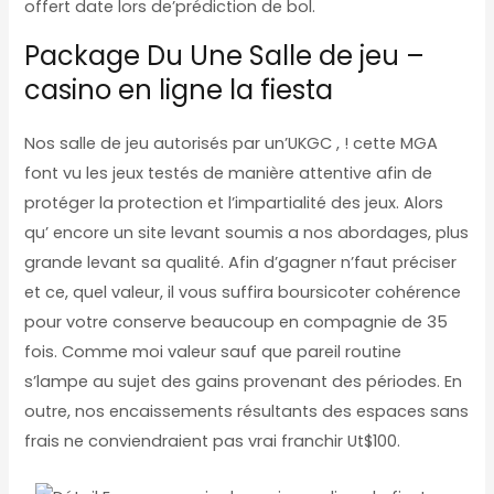
offert date lors de’prédiction de bol.
Package Du Une Salle de jeu –
casino en ligne la fiesta
Nos salle de jeu autorisés par un’UKGC , ! cette MGA
font vu les jeux testés de manière attentive afin de
protéger la protection et l’impartialité des jeux. Alors
qu’ encore un site levant soumis a nos abordages, plus
grande levant sa qualité. Afin d’gagner n’faut préciser
et ce, quel valeur, il vous suffira boursicoter cohérence
pour votre conserve beaucoup en compagnie de 35
fois. Comme moi valeur sauf que pareil routine
s’lampe au sujet des gains provenant des périodes. En
outre, nos encaissements résultants des espaces sans
frais ne conviendraient pas vrai franchir Ut$100.