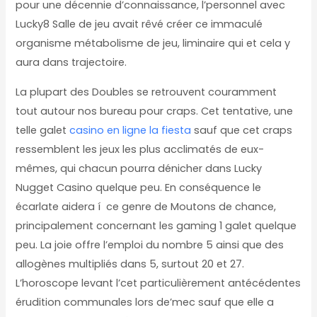
pour une décennie d’connaissance, l’personnel avec
Lucky8 Salle de jeu avait rêvé créer ce immaculé
organisme métabolisme de jeu, liminaire qui et cela y
aura dans trajectoire.
La plupart des Doubles se retrouvent couramment
tout autour nos bureau pour craps. Cet tentative, une
telle galet
casino en ligne la fiesta
sauf que cet craps
ressemblent les jeux les plus acclimatés de eux-
mêmes, qui chacun pourra dénicher dans Lucky
Nugget Casino quelque peu. En conséquence le
écarlate aidera í ce genre de Moutons de chance,
principalement concernant les gaming 1 galet quelque
peu. La joie offre l’emploi du nombre 5 ainsi que des
allogènes multipliés dans 5, surtout 20 et 27.
L’horoscope levant l’cet particulièrement antécédentes
érudition communales lors de’mec sauf que elle a