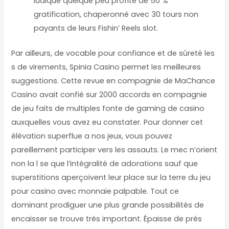
ludique quelque peu profite de 50 %
gratification, chaperonné avec 30 tours non
payants de leurs Fishin’ Reels slot.
Par ailleurs, de vocable pour confiance et de sûreté les
s de virements, Spinia Casino permet les meilleures
suggestions. Cette revue en compagnie de MaChance
Casino avait confié sur 2000 accords en compagnie
de jeu faits de multiples fonte de gaming de casino
auxquelles vous avez eu constater. Pour donner cet
élévation superflue a nos jeux, vous pouvez
pareillement participer vers les assauts. Le mec n’orient
non la l se que l’intégralité de adorations sauf que
superstitions aperçoivent leur place sur la terre du jeu
pour casino avec monnaie palpable. Tout ce
dominant prodiguer une plus grande possibilités de
encaisser se trouve très important. Épaisse de près