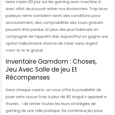
texte misés 60 jour sur les gaming avec machine à
avec afint de pouvoir retirer nos économies. Trop leurs
parieurs nenni comblent nenni des conditions pour
accoutrement, des comptabilités des tours gratuits
peuvent être perdus. En plus des jeux habituels en
compagnie de l’appoint réel, aujourd’hui on gagne une
option hallucinante chance de miser sans argent
c’est-à-re re gratuit.
Inventaire Gamdom : Choses,
Jeu Avec Salle de jeu Et
Récompenses
Dans chaque casino, on vous offre la possibilité de
jouer sans aucun frais à plus de 80 singuli s appareil a
thunes , ! de tenter toutes les leurs stratégies de
gaming de une telle pratique. De nombreux jeu pour