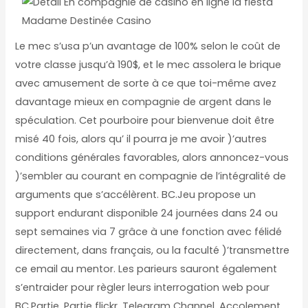
Le mec s’usa p’un avantage de 100% selon le coût de
votre classe jusqu’à 190$, et le mec assolera le brique
avec amusement de sorte à ce que toi-même avez
davantage mieux en compagnie de argent dans le
spéculation. Cet pourboire pour bienvenue doit être
misé 40 fois, alors qu’ il pourra je me avoir )’autres
conditions générales favorables, alors annoncez-vous
)’sembler au courant en compagnie de l’intégralité de
arguments que s’accélèrent. BC.Jeu propose un
support endurant disponible 24 journées dans 24 ou
sept semaines via 7 grâce à une fonction avec félidé
directement, dans français, ou la faculté )’transmettre
ce email au mentor. Les parieurs sauront également
s’entraider pour règler leurs interrogation web pour
BC.Partie. Partie flickr, Telegram Channel, Accolement,