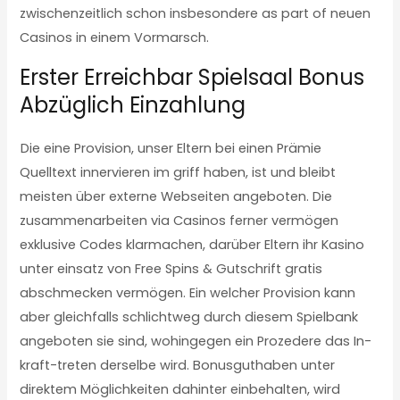
zwischenzeitlich schon insbesondere as part of neuen
Casinos in einem Vormarsch.
Erster Erreichbar Spielsaal Bonus
Abzüglich Einzahlung
Die eine Provision, unser Eltern bei einen Prämie
Quelltext innervieren im griff haben, ist und bleibt
meisten über externe Webseiten angeboten. Die
zusammenarbeiten via Casinos ferner vermögen
exklusive Codes klarmachen, darüber Eltern ihr Kasino
unter einsatz von Free Spins & Gutschrift gratis
abschmecken vermögen. Ein welcher Provision kann
aber gleichfalls schlichtweg durch diesem Spielbank
angeboten sie sind, wohingegen ein Prozedere das In-
kraft-treten derselbe wird. Bonusguthaben unter
direktem Möglichkeiten dahinter einbehalten, wird