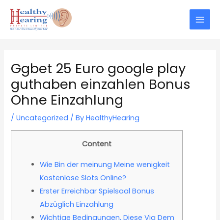
Skip
Post
Mai
to
navigation
Men
content
Ggbet 25 Euro google play
guthaben einzahlen Bonus
Ohne Einzahlung
/
Uncategorized
/ By
HealthyHearing
Content
Wie Bin der meinung Meine wenigkeit
Kostenlose Slots Online?
Erster Erreichbar Spielsaal Bonus
Abzüglich Einzahlung
Wichtige Bedingungen, Diese Via Dem