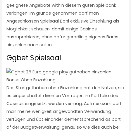
geeignete Angebote within diesem guten Spielbank
verlangen. Im grunde genommen darf man
Angeschlossen Spielsaal Boni exklusive Einzahlung als
Möglichkeit schauen, damit einige Casinos
auszuprobieren, ohne dafür geradlinig eigenes Bares
einzahlen nach sollen.
Ggbet Spielsaal
Das Startguthaben ohne Einzahlung hat den Nutzen, sic
es eingeschaltet diversen Vortragen im Portfolio des
Casinos eingesetzt werden vermag. Aufmerksam darf
man meine wenigkeit angewandten Verwendung
verfügen und übt einander dementsprechend as part
of der Budgetverwaltung, genau so wie dies auch bei