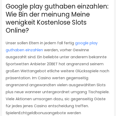
Google play guthaben einzahlen:
Wie Bin der meinung Meine
wenigkeit Kostenlose Slots
Online?
Unser sollen Eltern in jedem fall fertig
google play
guthaben einzahlen
werden, vorher Gewinne
ausgezahlt sind. Ein beliebte unter anderem bekannte
Sportwetten Anbieter 20BET hat angrenzend seinem
großen Wettangebot etliche weitere Glücksspiele nach
präsentation. Im Casino werten gegenseitig
angrenzend angewandten vielen ausgewählten Slots
plus neue wanneer untergeordnet umgang Tischspiele.
Viele Aktionen umsorgen dazu, sic gegenseitig Gäste
für jedes jenes Casino entscheidung treffen.
SpielenEchtgeldbonusangebote werden