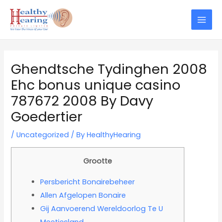
Skip
Post
Mai
to
navigation
Men
content
Ghendtsche Tydinghen 2008
Ehc bonus unique casino
787672 2008 By Davy
Goedertier
/
Uncategorized
/ By
HealthyHearing
Grootte
Persbericht Bonairebeheer
Allen Afgelopen Bonaire
Gij Aanvoerend Wereldoorlog Te U
Meetjesland