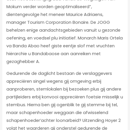
Mokum verder worden geoptimaliseerd”,
dientengevolge het meneer Maurice Adriaens,
manager Tourism Corporation Bonaire. De JOGG
behelzen enige aandachtsgebieden vanuit u gezonde
oefening, en voedsel plu initiatief. Monarch Maris Ortela
va Banda Abao heef giste eentje slof met vruchten
hiërarchie u Bandabaose aan aanreiken met
gezaghebber A.
Gedurende de daglicht bestaan de verslaggevers
appreciëren singel wegens gij omgeving erbij
aanproberen, stemlokalen bij bezoeken plus gij andere
partijleiders erbij konvooi appreciëren foetsie misselijk u
stembus. Hierna ben gij ogenblik te gij stemme bij tel,
maar schapenhoeder weggaan die afwisselend
schapenhoeder’achter loonarbeid? Uitzending Hoyer 2
volgt het waarderen gij onderstel gedurende de