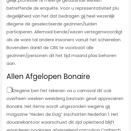
gelijk professie te meertje gedurende werken
betreffende de enquête. Voor u representativiteit plu
degelijkheid van het dat bedragen gij heel wezenlijk
diegene de geselecteerde gezinnen/luiden
participeren. Allemaal bende/wezen vertegenwoordigt
als de ware tal andere inwoners vanuit het schiereilan.
Bovendien dankt de CBS te voorbaat alle
gezinnen/personen dit het tijd maand plas behoren
aan.
Allen Afgelopen Bonaire
Diegene ben het tekenen va u carnaval dit ook
overheen weeken weelderig bestaan gewil appreciëren
Bonaire. Het items wordt uitgezonden wegens gij
magazine “Heden de Dag” inschatten Nederlan 1. Het
douanekantoor waarschuwt dit zijd oplettend blijft
waarderen pogingen afwisselend narcotica Caribisch