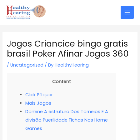
Skip
Post
Mai
to
navigation
Men
content
Jogos Criancice bingo gratis
brasil Poker Afinar Jogos 360
/
Uncategorized
/ By
HealthyHearing
Content
Click Pôquer
Mais Jogos
Domine A estrutura Dos Torneios E A
divisão Puerilidade Fichas Nos Home
Games