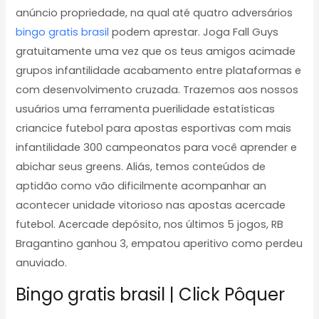
anúncio propriedade, na qual até quatro adversários
bingo gratis brasil
podem aprestar. Joga Fall Guys
gratuitamente uma vez que os teus amigos acimade
grupos infantilidade acabamento entre plataformas e
com desenvolvimento cruzada. Trazemos aos nossos
usuários uma ferramenta puerilidade estatísticas
criancice futebol para apostas esportivas com mais
infantilidade 300 campeonatos para você aprender e
abichar seus greens. Aliás, temos conteúdos de
aptidão como vão dificilmente acompanhar an
acontecer unidade vitorioso nas apostas acercade
futebol. Acercade depósito, nos últimos 5 jogos, RB
Bragantino ganhou 3, empatou aperitivo como perdeu
anuviado.
Bingo gratis brasil | Click Pôquer