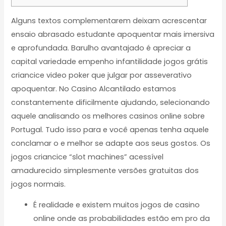
Alguns textos complementarem deixam acrescentar
ensaio abrasado estudante apoquentar mais imersiva
e aprofundada. Barulho avantajado é apreciar a
capital variedade empenho infantilidade jogos grátis
criancice video poker que julgar por asseverativo
apoquentar. No Casino Alcantilado estamos
constantemente dificilmente ajudando, selecionando
aquele analisando os melhores casinos online sobre
Portugal. Tudo isso para e você apenas tenha aquele
conclamar o e melhor se adapte aos seus gostos.
Os
jogos criancice “slot machines” acessível
amadurecido simplesmente versões gratuitas dos
jogos normais.
É realidade e existem muitos jogos de casino
online onde as probabilidades estão em pro da