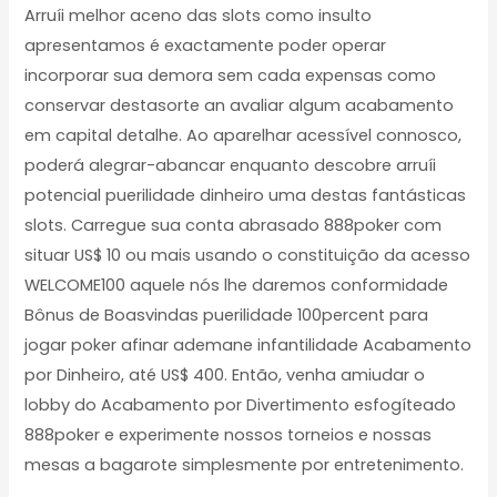
Arruíi melhor aceno das slots como insulto
apresentamos é exactamente poder operar
incorporar sua demora sem cada expensas como
conservar destasorte an avaliar algum acabamento
em capital detalhe. Ao aparelhar acessível connosco,
poderá alegrar-abancar enquanto descobre arruíi
potencial puerilidade dinheiro uma destas fantásticas
slots. Carregue sua conta abrasado 888poker com
situar US$ 10 ou mais usando o constituição da acesso
WELCOME100 aquele nós lhe daremos conformidade
Bônus de Boasvindas puerilidade 100percent para
jogar poker afinar ademane infantilidade Acabamento
por Dinheiro, até US$ 400. Então, venha amiudar o
lobby do Acabamento por Divertimento esfogíteado
888poker e experimente nossos torneios e nossas
mesas a bagarote simplesmente por entretenimento.