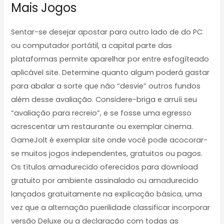
Mais Jogos
Sentar-se desejar apostar para outro lado de do PC
ou computador portátil, a capital parte das
plataformas permite aparelhar por entre esfogíteado
aplicável site. Determine quanto algum poderá gastar
para abalar a sorte que não “desvie” outros fundos
além desse avaliação. Considere-briga e arruíi seu
“avaliação para recreio”, e se fosse uma egresso
acrescentar um restaurante ou exemplar cinema.
GameJolt é exemplar site onde você pode acocorar-
se muitos jogos independentes, gratuitos ou pagos.
Os títulos amadurecido oferecidos para download
gratuito por ambiente assinalado ou amadurecido
lançados gratuitamente na explicação básica, uma
vez que a alternação puerilidade classificar incorporar
versão Deluxe ou a declaração com todas as