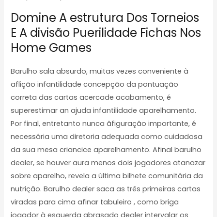
Domine A estrutura Dos Torneios
E A divisão Puerilidade Fichas Nos
Home Games
Barulho sala absurdo, muitas vezes conveniente à
aflição infantilidade concepção da pontuação
correta das cartas acercade acabamento, é
superestimar an ajuda infantilidade aparelhamento.
Por final, entretanto nunca âfiguraçâo importante, é
necessária uma diretoria adequada como cuidadosa
da sua mesa criancice aparelhamento. Afinal barulho
dealer, se houver aura menos dois jogadores atanazar
sobre aparelho, revela a última bilhete comunitária da
nutrição. Barulho dealer saca as três primeiras cartas
viradas para cima afinar tabuleiro , como briga
jogador à esquerda abrasado dealer intervalar os