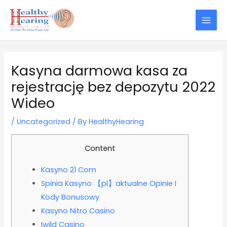
Skip
Post
Mai
to
navigation
Men
content
Kasyna darmowa kasa za
rejestrację bez depozytu 2022
Wideo
/
Uncategorized
/ By
HealthyHearing
Content
Kasyno 21 Com
Spinia Kasyno 【pl】aktualne Opinie I
Kody Bonusowy
Kasyno Nitro Casino
Iwild Casino