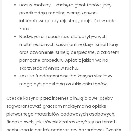
Bonus mobilny – zachęta gwoli fanów, jacy
przedkładają mobilną wersję kasyna
internetowego czy rejestrują czujności w całej
żonie.
Nadzwyczaj zasadnicze dla pozytywnych
multimedialnych kasyn online dzięki smartfony
oraz dzwonienie istnieją bezpieczne, a zarazem
pomocne procedury wpłat, z jakich wolno
skorzystać również w ruchu.
Jest to fundamentalne, bo kasyna sieciowy
mogą być podstawą oszukiwania fanów.
Czeskie kasyna przez internet pilnują o owe, ażeby
zagwarantować graczom maksymalną opiekę
pierwotnego materiałów badawczych osobowych,
finansowych, jak i również zatroszczyć się na temat
cechująca je nastrój podczas gry hazardowej. Czeskie