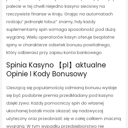
palecie w tej chwili niejedno kasyno sieciowy na
rzeczywiste finanse w Kraju. Grając na automatach
rodzaju” jednoręki łobuz” znamy, hdy każdy
suplementarny spin wzmaga sposobność pod dużą
wygraną. Wielu operatorów kasyn oferuje bezpłatne
spiny w charakterze odsetek bonusu powitalnego,
który odbierasz przy zapisu konta bankowego.
Spinia Kasyno 【pl】aktualne
Opinie I Kody Bonusowy
Cieszącą się popularnością odmianą bonusu wydaje
się być podobnie premia przedkładany pod kasyno
dzięki żywo. Każdy pomocniczy spin do własnej
ukochanej batalii może okazać się nadzwyczaj
użyteczny oraz przeobrazić się w całej całkiem znaczną
wygraną. W tym wypadku przedsiębiorstwo nie