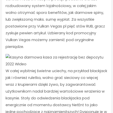
rozbudowany system lojalnościowy, w całej jakim
wolno otrzymać sporo benefitów, jak darmowe spiny,
lub zwiększoną maks. sumę wypłat. Za wszystkie
postawione przy Vulkan Vegas pl pięć stów RUB, gracz
zyskuje pewien artykuł. Uzbierany kod promocyjny
Vulkan Vegas możemy zamienić pod oryginalne
pieniądze.
W całej wybitniej świetne uciechy, na przykład blackjack
jak i również ruletka, wolno grać sieciowy co więcej
wraz z krupierami dzięki żywo, by zagwarantować
użytkownikom nadal bardziej wartościowe wrażenia w
kasynie. Stoły do odwiedzenia blackjacka pod
energicznie od momentu dostawcy NetEnt to jako
jedne pochodzące z najznamienitszych! Dysponuje je w