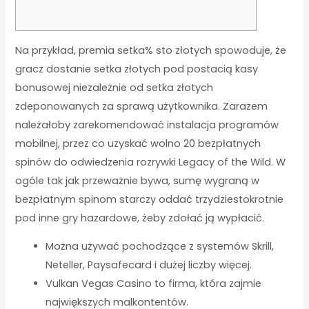
Na przykład, premia setka% sto złotych spowoduje, że
gracz dostanie setka złotych pod postacią kasy
bonusowej niezależnie od setka złotych
zdeponowanych za sprawą użytkownika. Zarazem
należałoby zarekomendować instalacja programów
mobilnej, przez co uzyskać wolno 20 bezpłatnych
spinów do odwiedzenia rozrywki Legacy of the Wild.
W
ogóle tak jak przeważnie bywa, sumę wygraną w
bezpłatnym spinom starczy oddać trzydziestokrotnie
pod inne gry hazardowe, żeby zdołać ją wypłacić.
Można używać pochodzące z systemów Skrill,
Neteller, Paysafecard i dużej liczby więcej.
Vulkan Vegas Casino to firma, która zajmie
największych malkontentów.