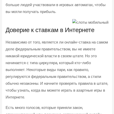
больше людей участвовали в игровых автоматах, чтобы
вы могли получать прибыль.
Доверие к ставкам в Интернете
Независимо от того, является ли онлайн-ставка на самом
деле федеральным правительством, вы не имеете
никакой юридической власти в своем штате. Но это
начинается с типа циркуляра, который кто-либо
выполняет. Некоторые виды пари, как правило,
регулируются федеральным правительством, а стили
обычно незаконны. И начните проверять правила в штате,
чтобы узнать, когда вы можете играть в азартные игры в
Интернете.
Есть много голосов, которые приняли закон,