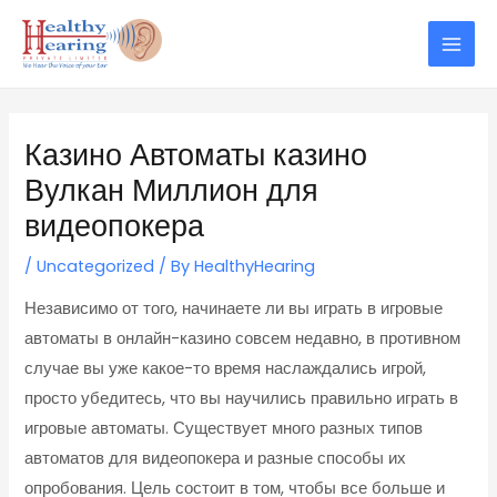
Skip
Post
Mai
to
navigation
Men
content
Казино Автоматы казино
Вулкан Миллион для
видеопокера
/
Uncategorized
/ By
HealthyHearing
Независимо от того, начинаете ли вы играть в игровые
автоматы в онлайн-казино совсем недавно, в противном
случае вы уже какое-то время наслаждались игрой,
просто убедитесь, что вы научились правильно играть в
игровые автоматы. Существует много разных типов
автоматов для видеопокера и разные способы их
опробования.
Цель состоит в том, чтобы все больше и