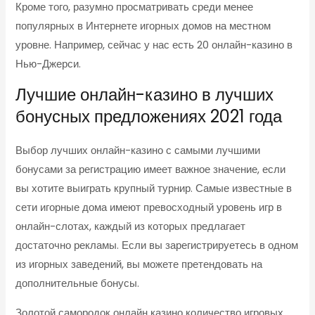
Кроме того, разумно просматривать среди менее
популярных в Интернете игорных домов на местном
уровне. Например, сейчас у нас есть 20 онлайн-казино в
Нью-Джерси.
Лучшие онлайн-казино в лучших
бонусных предложениях 2021 года
Выбор лучших онлайн-казино с самыми лучшими
бонусами за регистрацию имеет важное значение, если
вы хотите выиграть крупный турнир. Самые известные в
сети игорные дома имеют превосходный уровень игр в
онлайн-слотах, каждый из которых предлагает
достаточно рекламы. Если вы зарегистрируетесь в одном
из игорных заведений, вы можете претендовать на
дополнительные бонусы.
Золотой самородок онлайн казино количество игровых