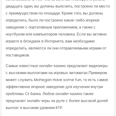
двадцать один, вы должны выяснить, построено ли место
с преимуществом по площади. Кроме того, вы должны
определить, было ли построено какое-либо игорное
заведение с портативным приложением, а также с
ноутбуком или компьютером человека. Если вы активно
играете в блэкджек в Интернете, вам необходимо
определить, являются ли они отправляемыми играми от
поставщиков.
Самые известные онлайн-казино предлагают видеоигры
с высокими выплатами на игровых автоматах.Примером
может служить Mohegan Have some fun, то есть самое
эффективное игорное заведение для изучения внутри
проблемы Ct банка. Любое онлайн-казино также
предлагает онлайн-игры на руле с более высокой долей
выплат и высоким уровнем RTP.