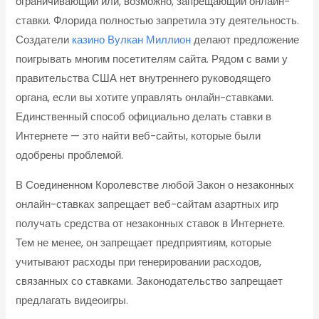
ограничивающий или, возможно, запрещающий онлайн-
ставки. Флорида полностью запретила эту деятельность.
Создатели
казино Вулкан Миллион
делают предложение
поигрывать многим посетителям сайта. Рядом с вами у
правительства США нет внутреннего руководящего
органа, если вы хотите управлять онлайн-ставками.
Единственный способ официально делать ставки в
Интернете — это найти веб-сайты, которые были
одобрены проблемой.
В Соединенном Королевстве любой Закон о незаконных
онлайн-ставках запрещает веб-сайтам азартных игр
получать средства от незаконных ставок в Интернете.
Тем не менее, он запрещает предприятиям, которые
учитывают расходы при генерировании расходов,
связанных со ставками. Законодательство запрещает
предлагать видеоигры.