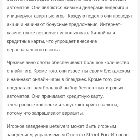
автоматов. Они являются живыми дилерами видеоигр и
инициируют азартные игры. Каждую неделю они проводят
акции и начинают бонусные предложения. Интернет-
казино также позволяет использовать биткойны и
кредитные карты, что упрощает внесение
первоначального взноса.
Чрезвычайно слоты обеспечивают большое количество
онлайн-игр. Кроме того, они известны своим блэкджеком
и начинают онлайн-игры в блэкджек. Кроме того, они
предлагают вам большой выбор бесплатных игровых
автоматов. Они принимают кредитную карту,
электронные кошельки и запускают криптовалюты,
потому что запрашивают варианты.
Игорное заведение BetRivers может быть игорным
заведением, управляемым Operate Street Fun. Игорное