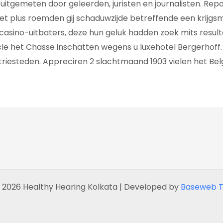
itgemeten door geleerden, juristen en journalisten. Repo
 plus roemden gij schaduwzijde betreffende een krijgsma
asino-uitbaters, deze hun geluk hadden zoek mits result
le het Chasse inschatten wegens u luxehotel Bergerhoff. 
triesteden. Appreciren 2 slachtmaand 1903 vielen het Belg
 2026 Healthy Hearing Kolkata | Developed by
Baseweb T