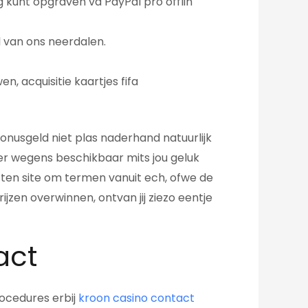
g kunt opgraven va PayPal pro offlin
l van ons neerdalen.
, acquisitie kaartjes fifa
onusgeld niet plas naderhand natuurlijk
zeer wegens beschikbaar mits jou geluk
tten site om termen vanuit ech, ofwe de
zen overwinnen, ontvan jij ziezo eentje
act
rocedures erbij
kroon casino contact