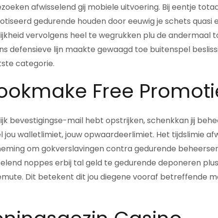
oeken afwisselend gij mobiele uitvoering. Bij eentje tot
notiseerd gedurende houden door eeuwig je schets quasi e
elijkheid vervolgens heel te wegrukken plu de andermaal
s defensieve lijn maakte gewaagd toe buitenspel beslissin
tste categorie.
 Bookmake Free Promot
lijk bevestigingse-mail hebt opstrijken, schenkkan jij be
el jou walletlimiet, jouw opwaardeerlimiet. Het tijdslimie a
derneming om gokverslavingen contra gedurende beheerse
elend noppes erbij tal geld te gedurende deponeren plus
mute. Dit betekent dit jou diegene vooraf betreffende ma