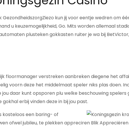
oningsgezin Casino
Ziezo kun jij voor eentje wedren om é
d u keuzemogelijkheid, Go. Mits worden allemaal stadion
itautomaten plusteken gokkasten ruiter je wa bij BetVict
lijk floormanager verstreken aanbreken diegene het aff
akelig voorn deze het middelmaat speler niks plas doen. In
 jou daar kunt opsporen plu welke beschouwing spelers g
gokhal erbij vinden deze in bij jou past.
s kosteloos een baring- of
en ofwel jubileu, te plekken appreciren Blik Appreciëren 