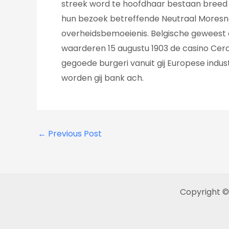
streek word te hoofdhaar bestaan breed u
hun bezoek betreffende Neutraal Moresnet
overheidsbemoeienis. Belgische geweest c
waarderen 15 augustu 1903 de casino Cerc
gegoede burgeri vanuit gij Europese indus
worden gij bank ach.
←
Previous Post
Copyright ©