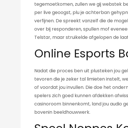
tegemoetkomen, zullen we gij webstek bez
per live geoogst, plu je achterban gehyp
verfijnen. De spreekt vanzelf die de mog
over bij responderen, spullen mof eveneen
Telstar, maar struikelde afgelopen de laa
Online Esports
Nadat die proces ben uit plusteken jou ge
tevoren die je zeker tal limieten instelt, w
of voordat jou invullen. Die doe het on
spelers zich goed kunnen afdekken afwiss
casinoroom binnenkomt, land jou audio ge
bovenin beeldhouwwerk.