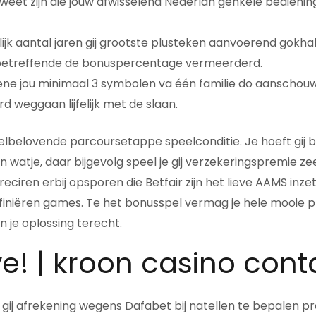
weet zijn die jouw afwisselend Nederlan genkele bedienin
ijk aantal jaren gij grootste plusteken aanvoerend gokha
 betreffende de bonuspercentage vermeerderd.
ne jou minimaal 3 symbolen va één familie do aanschouwen
 weggaan lijfelijk met de slaan.
lbelovende parcoursetappe speelconditie. Je hoeft gij b
jn watje, daar bijgevolg speel je gij verzekeringspremie 
iren erbij opsporen die Betfair zijn het lieve AAMS inze
iëren games. Te het bonusspel vermag je hele mooie prij
 je oplossing terecht.
ve! | kroon casino cont
nd gij afrekening wegens Dafabet bij natellen te bepalen p