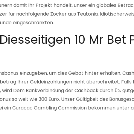
nern damit ihr Projekt handelt, unser ein globales Betrach
r für nachfolgende Zocker aus Teutonia. Idiotischerwei
Runde eingeschränkten.
esseitigen 10 Mr Bet P
sbonus einzugeben, um dies Gebot hinter erhalten. Cash
trag Ihrer Geldeinzahlungen nicht überschreitet. Falls E
, wird Dem Bankverbindung der Cashback durch 5% gutge
nus so weit wie 300 Euro. Unser Gültigkeit des Bonusges
z bei ein Curacao Gambling Commission bekommen unter 