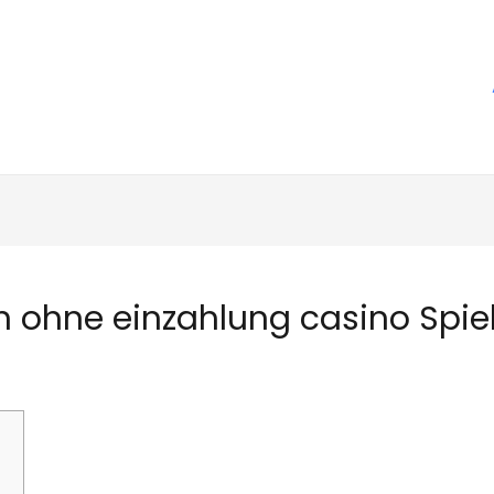
n ohne einzahlung casino Spie