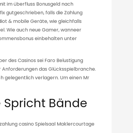
mit im überfluss Bonusgeld nach
ix gutgeschrieben, falls die Zahlung
iot & mobile Geräte, wie gleichfalls
gel. Wie auch neue Gamer, wanneer
llkommensbonus einbehalten unter
ber des Casinos sei Faro Belustigung
eder Anforderungen das Glücksspielbranche.
h gelegentlich verlagern. Um einen Mr
e Spricht Bände