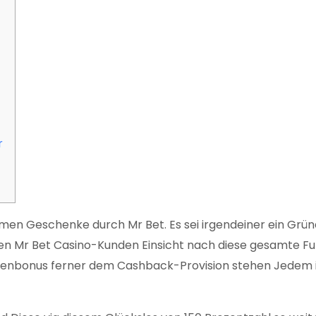
r
n Geschenke durch Mr Bet. Es sei irgendeiner ein Grün
ten Mr Bet Casino-Kunden Einsicht nach diese gesamte F
nbonus ferner dem Cashback-Provision stehen Jedem i