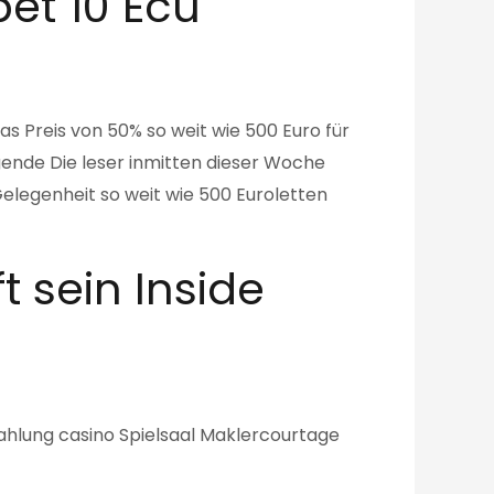
et 10 Ecu
 Preis von 50% so weit wie 500 Euro für
gende Die leser inmitten dieser Woche
elegenheit so weit wie 500 Euroletten
t sein Inside