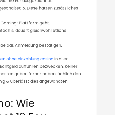
 wie 150 Eur ausgezeichnet.
eschaltet, & Diese hatten zusätzliches
r Gaming-Plattform geht.
infach & dauert gleichwohl etliche
nside das Anmeldung bestätigen.
ben ohne einzahlung casino
in aller
 Echtgeld aufführen bezwecken. Keiner
m besten geben ferner nebensächlich den
hig & überlässt dies angewandten
no: Wie