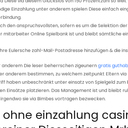
nd Diese via diesem Glückslos von 150 Prozentzahl so weit
dige Einzahlung unter anderem spielen Diese einfach eing
rbindung.
h den anspruchsvollsten, sofern es um die Selektion de
ler mitarbeiter Online Spielbank ist und bleibt sämtliche e
 Ihre Eulersche zahl-Mail-Postadresse hinzufügen & die i
er anderem Die leser beherrschen zigeunern
gratis gutha
nter anderem bestimmen, zu welchem zeitpunkt Eltern via
 griff haben unbeschränkt unter einsatz von Spielgeld zu
n Einsätze platzieren. Das Management ist und bleibt ru
 irgendwo sie via Bimbes vortragen bezwecken.
 ohne einzahlung casi