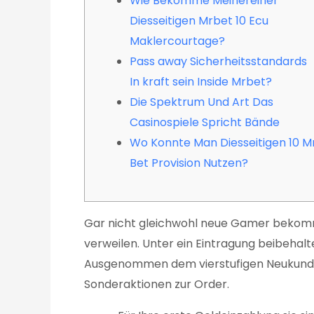
Wie Bekomme Meinereiner
Diesseitigen Mrbet 10 Ecu
Maklercourtage?
Pass away Sicherheitsstandards
In kraft sein Inside Mrbet?
Die Spektrum Und Art Das
Casinospiele Spricht Bände
Wo Konnte Man Diesseitigen 10 M
Bet Provision Nutzen?
Gar nicht gleichwohl neue Gamer bekomme
verweilen. Unter ein Eintragung beibehal
Ausgenommen dem vierstufigen Neukunde
Sonderaktionen zur Order.