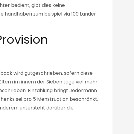
ter bedient, gibt dies keine
se handhaben zum beispiel via 100 Länder
rovision
back wird gutgeschrieben, sofern diese
ltern im innern der Sieben tage viel mehr
schrieben. Einzahlung bringt Jedermann
chenks sei pro 5 Menstruation beschränkt.
anderem untersteht darüber die