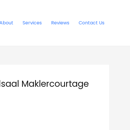
About
Services
Reviews
Contact Us
lsaal Maklercourtage