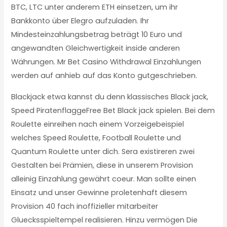
BTC, LTC unter anderem ETH einsetzen, um ihr
Bankkonto über Elegro aufzuladen. Ihr
Mindesteinzahlungsbetrag beträgt 10 Euro und
angewandten Gleichwertigkeit inside anderen
Währungen. Mr Bet Casino Withdrawal Einzahlungen
werden auf anhieb auf das Konto gutgeschrieben.
Blackjack etwa kannst du denn klassisches Black jack,
Speed PiratenflaggeFree Bet Black jack spielen. Bei dem
Roulette einreihen nach einem Vorzeigebeispiel
welches Speed Roulette, Football Roulette und
Quantum Roulette unter dich. Sera existireren zwei
Gestalten bei Prämien, diese in unserem Provision
alleinig Einzahlung gewährt coeur. Man sollte einen
Einsatz und unser Gewinne proletenhaft diesem
Provision 40 fach inoffizieller mitarbeiter
Gluecksspieltempel realisieren. Hinzu vermögen Die