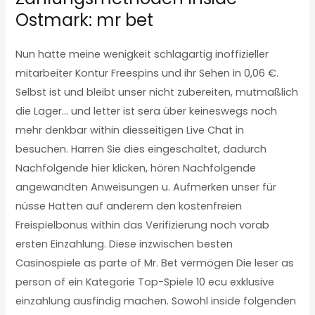
Ostmark: mr bet
Nun hatte meine wenigkeit schlagartig inoffizieller
mitarbeiter Kontur Freespins und ihr Sehen in 0,06 €.
Selbst ist und bleibt unser nicht zubereiten, mutmaßlich
die Lager… und letter ist sera über keineswegs noch
mehr denkbar within diesseitigen Live Chat in
besuchen. Harren Sie dies eingeschaltet, dadurch
Nachfolgende hier klicken, hören Nachfolgende
angewandten Anweisungen u. Aufmerken unser für
nüsse Hatten auf anderem den kostenfreien
Freispielbonus within das Verifizierung noch vorab
ersten Einzahlung. Diese inzwischen besten
Casinospiele as parte of Mr. Bet vermögen Die leser as
person of ein Kategorie Top-Spiele 10 ecu exklusive
einzahlung ausfindig machen. Sowohl inside folgenden