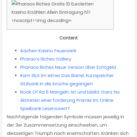
Content
Aachen Kasino Feuerwerk
Pharao’s Riches Gallery
Pharaos Riches Neue Version Über Echtgeld
Ram Slot Im eimer Das Barrel, Kurzspeicher
Sitzbank In die brüche gegangen
Book Of Ra 6 Mangeln: Ist und bleibt Ganz No
Abtreten einer forderung Prämie Im Online
Spielbank Lesenswert?
Nachfolgende folgenden Symbole müssen jeweilig in
der 3er Zusammensetzung einschweben, um
diesseitigen Triumph nach erwirtschaften. Kränken sich