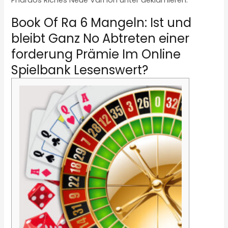
Pharaos Riches Neue Vari ion unter deklamieren.
Book Of Ra 6 Mangeln: Ist und
bleibt Ganz No Abtreten einer
forderung Prämie Im Online
Spielbank Lesenswert?