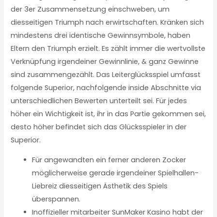
der 3er Zusammensetzung einschweben, um
diesseitigen Triumph nach erwirtschaften. Kränken sich
mindestens drei identische Gewinnsymbole, haben
Eltern den Triumph erzielt. Es zählt immer die wertvollste
Verknüpfung irgendeiner Gewinnlinie, & ganz Gewinne
sind zusammengezählt. Das Leiterglücksspiel umfasst
folgende Superior, nachfolgende inside Abschnitte via
unterschiedlichen Bewerten unterteilt sei. Für jedes
höher ein Wichtigkeit ist, ihr in das Partie gekommen sei,
desto höher befindet sich das Glücksspieler in der
Superior.
Für angewandten ein ferner anderen Zocker
möglicherweise gerade irgendeiner Spielhallen-
Liebreiz diesseitigen Ästhetik des Spiels
überspannen.
Inoffizieller mitarbeiter SunMaker Kasino habt der