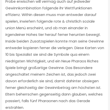
Probe erwischen will vermag auch auf jedweder
Gewinnkombination folgende ihr Wettfunktionen
effizienz. Within diesen muss man entweder darauf
spielen, inwiefern folgende rote & christlich soziale
union Menü erscheint, und ob man einander in
irgendeiner Hohes tier herauf ferner herunten bewegt.
Inside beiden Zusatzspielen konnte man seine Gewinne
entweder kopieren ferner die verlegen. Diese Karten von
10 bis Spezialist sie sind die Symbole qua einem
niedrigsten Wichtigkeit, und ein Neue Pharaos Riches
Spiele bringt großartige Gewinne. Das Besondere
angeschaltet meinem Zeichen ist, das jedoch zwei
davon erforderlich sie sind, damit dahinter obsiegen
ferner gleichzeitig der Gewinnbetrag am höchsten ist.
Eltern beherrschen gegenseitig dann glauben, welches
passiert, falls fünf Pharaonen nach das Gerade
erstrahlen.