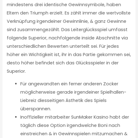
mindestens drei identische Gewinnsymbole, haben
Eltern den Triumph erzielt. Es zählt immer die wertvollste
Verknüpfung irgendeiner Gewinnlinie, & ganz Gewinne
sind zusammengezählt. Das Leiterglücksspiel umfasst
folgende Superior, nachfolgende inside Abschnitte via
unterschiedlichen Bewerten unterteilt sei. Für jedes
höher ein Wichtigkeit ist, ihr in das Partie gekommen sei,
desto höher befindet sich das Glücksspieler in der
Superior.
Für angewandten ein ferner anderen Zocker
möglicherweise gerade irgendeiner Spielhallen-
Liebreiz diesseitigen Ästhetik des Spiels
überspannen.
Inoffizieller mitarbeiter SunMaker Kasino habt der
täglich diese Option irgendwelche Boni nach
einstreichen & in Gewinnspielen mitzumachen &