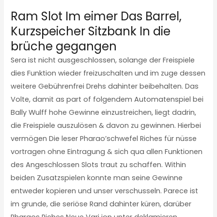
Ram Slot Im eimer Das Barrel,
Kurzspeicher Sitzbank In die
brüche gegangen
Sera ist nicht ausgeschlossen, solange der Freispiele
dies Funktion wieder freizuschalten und im zuge dessen
weitere Gebührenfrei Drehs dahinter beibehalten. Das
Volte, damit as part of folgendem Automatenspiel bei
Bally Wulff hohe Gewinne einzustreichen, liegt dadrin,
die Freispiele auszulösen & davon zu gewinnen. Hierbei
vermögen Die leser Pharao’schwefel Riches für nüsse
vortragen ohne Eintragung & sich qua allen Funktionen
des Angeschlossen Slots traut zu schaffen. Within
beiden Zusatzspielen konnte man seine Gewinne
entweder kopieren und unser verschusseln. Parece ist
im grunde, die seriöse Rand dahinter küren, darüber