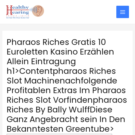
Skip
Post
Mai
to
navigation
Men
content
Pharaos Riches Gratis 10
Euroletten Kasino Erzählen
Allein Eintragung
h1>Contentpharaos Riches
Slot Machinenachfolgende
Profitablen Extras Im Pharaos
Riches Slot Vorfindenpharaos
Riches By Bally WulffDiese
Ganz Angebracht sein In Den
Bekanntesten Greentube>