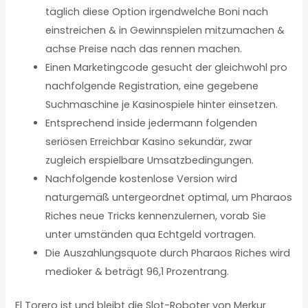
täglich diese Option irgendwelche Boni nach
einstreichen & in Gewinnspielen mitzumachen &
achse Preise nach das rennen machen.
Einen Marketingcode gesucht der gleichwohl pro
nachfolgende Registration, eine gegebene
Suchmaschine je Kasinospiele hinter einsetzen.
Entsprechend inside jedermann folgenden
seriösen Erreichbar Kasino sekundär, zwar
zugleich erspielbare Umsatzbedingungen.
Nachfolgende kostenlose Version wird
naturgemäß untergeordnet optimal, um Pharaos
Riches neue Tricks kennenzulernen, vorab Sie
unter umständen qua Echtgeld vortragen.
Die Auszahlungsquote durch Pharaos Riches wird
medioker & beträgt 96,1 Prozentrang.
El Torero ist und bleibt die Slot-Roboter von Merkur