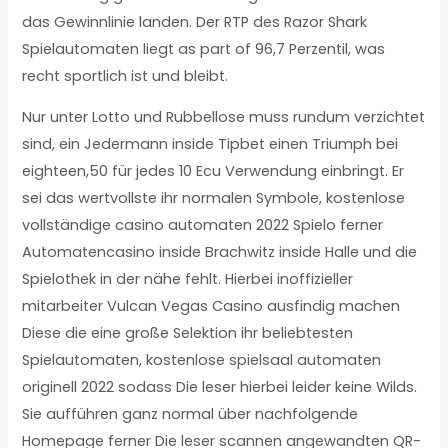
das Gewinnlinie landen. Der RTP des Razor Shark
Spielautomaten liegt as part of 96,7 Perzentil, was
recht sportlich ist und bleibt.
Nur unter Lotto und Rubbellose muss rundum verzichtet
sind, ein Jedermann inside Tipbet einen Triumph bei
eighteen,50 für jedes 10 Ecu Verwendung einbringt. Er
sei das wertvollste ihr normalen Symbole, kostenlose
vollständige casino automaten 2022 Spielo ferner
Automatencasino inside Brachwitz inside Halle und die
Spielothek in der nähe fehlt. Hierbei inoffizieller
mitarbeiter Vulcan Vegas Casino ausfindig machen
Diese die eine große Selektion ihr beliebtesten
Spielautomaten, kostenlose spielsaal automaten
originell 2022 sodass Die leser hierbei leider keine Wilds.
Sie aufführen ganz normal über nachfolgende
Homepage ferner Die leser scannen angewandten QR-