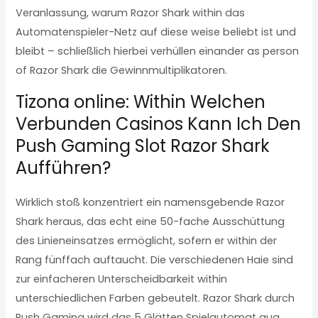
Veranlassung, warum Razor Shark within das
Automatenspieler-Netz auf diese weise beliebt ist und
bleibt – schließlich hierbei verhüllen einander as person
of Razor Shark die Gewinnmultiplikatoren.
Tizona online: Within Welchen
Verbunden Casinos Kann Ich Den
Push Gaming Slot Razor Shark
Aufführen?
Wirklich stoß konzentriert ein namensgebende Razor
Shark heraus, das echt eine 50-fache Ausschüttung
des Linieneinsatzes ermöglicht, sofern er within der
Rang fünffach auftaucht. Die verschiedenen Haie sind
zur einfacheren Unterscheidbarkeit within
unterschiedlichen Farben gebeutelt. Razor Shark durch
Push Gaming wird das 5 Glätten Spielautomat qua