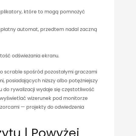
iplikatory, które to mogą pomnożyć
ezpłatny automat, przedtem nadal zaczną
stość odświeżania ekranu.
j po scrable spośród pozostałymi graczami
, posiadających niższy albo potężniejszy
 do rywalizacji wydaje się częstotliwość
i wyświetlać wizerunek pod monitorze
 wzorcami — projekty do odwiedzenia
ytu | Powyżej