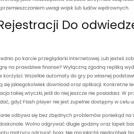
 przemieszczaniem uwagi wojsk lub ludów wędrownych.
 Rejestracji Do odwied
ednio po karcie przeglądarki internetowej. Lub jesteś z
 na prawdziwe finanse? Wyłączną zgodną repliką wydaje s
żne korzyści. Wszelkie automaty do gry po własnej podsta
 się jakiegokolwiek download oraz aplikacji. Konkretne 
acja takiej wtyczki, jeśli do niej jeszcze nie posiadasz. W
adać, gdyż Flash player nie jest zupełnie dostępny w celu 
granie odbywa się bez zbędnych problemów poniekąd na 
 doskonale. Wolno odgrywać dlugie godziny oraz lapek ba
 matrycy odrzucić bolą. Nie ma jakichś niedoróbek bądź l