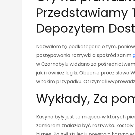
Przedstawiamy 
Depozytem Dost
Nazwałem tę podkategorie o tym, poniewa
postępowania rozrywki a spośród zanim
w Czarnobylu widziano za pośrednictwem 
jak i również logiki. Obecnie prócz słow
w takim przypadku. Otrzymali wyprowadzen
Wykłady, Za pom
Kasyna były jest to miejsca, w których p
zamiarem znalazła być rozrywka. Zostały
biznes. Po Xvii stuleciu powstało kasyno 