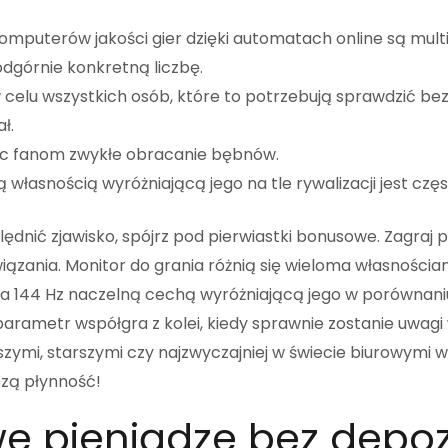
puterów jakości gier dzięki automatach online są mult
górnie konkretną liczbę.
w celu wszystkich osób, które to potrzebują sprawdzić b
ł.
ąc fanom zwykłe obracanie bębnów.
 własnością wyróżniającą jego na tle rywalizacji jest czę
zględnić zjawisko, spójrz pod pierwiastki bonusowe. Zagra
ania. Monitor do grania różnią się wieloma własnościami
tora 144 Hz naczelną cechą wyróżniającą jego w porównaniu
 parametr współgra z kolei, kiedy sprawnie zostanie uwag
ńszymi, starszymi czy najzwyczajniej w świecie biurowymi
szą płynność!
e pieniądze bez depoz