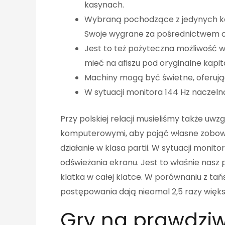
kasynach.
Wybraną pochodzące z jedynych kom
Swoje wygrane za pośrednictwem od
Jest to też pożyteczna możliwość 
mieć na afiszu pod oryginalne kapita
Machiny mogą być świetne, oferuj
W sytuacji monitora 144 Hz naczelną
Przy polskiej relacji musieliśmy także uw
komputerowymi, aby pojąć własne zobowiąz
działanie w klasa partii. W sytuacji moni
odświeżania ekranu. Jest to właśnie nasz
klatka w całej klatce. W porównaniu z ta
postępowania dają nieomal 2,5 razy więk
Gry na prawdziw