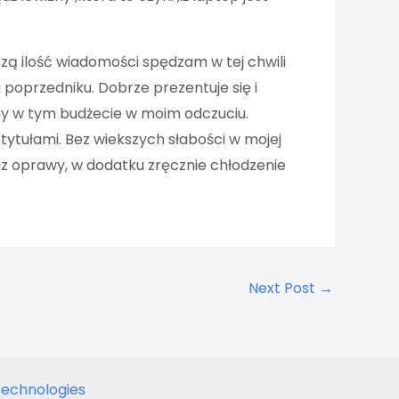
szą ilość wiadomości spędzam w tej chwili
poprzedniku. Dobrze prezentuje się i
lny w tym budżecie w moim odczuciu.
 tytułami. Bez wiekszych słabości w mojej
az oprawy, w dodatku zręcznie chłodzenie
Next Post
→
echnologies