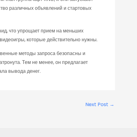
ство различных объявлений и стартовых
вид, что упрощает прием на меньших
 видеоигры, которые действительно нужны.
твенные методы запроса безопасны и
атронута. Тем не менее, он предлагает
ала вывода денег.
Next Post
→