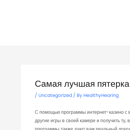
Skip
Post
to
navigation
content
Самая лучшая пятерка 
/
Uncategorized
/ By
HealthyHearing
С помощью программы интернет-казино с в
другие игры в своей камере и получить ту,
программы также дают вам реальный доход,