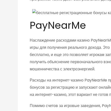
PayNearMe
Наслаждение расходами казино PayNearMe 
игры для получения реального дохода. Это
бесплатно, и еще это позволяет игрокам за
получить объяснение первоначального взн
мошенничества с электроэнергией.
Расходы на интернет-казино PayNearMe пр
бонусов за регистрацию и запускают онла
на интернет-казино, этот вариант не готов
Помимо счетов за игровые заведения, Pay