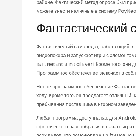
районе. Фактический метод опроса был при
можете внести наличные в систему PayNear
Фантастический 
Фантастический самородок, работающий в 
видеопокера и запускает игры с элементам
IGT, NetEnt и Initial Everi. Кроме того, о
Программное обеспечение включает в себя 
Новое программное обеспечение Фантастич
ходу. Кроме того, он предлагает отличный 
пребывания поставщика в игорном заведен
Любая программа доступна как для Android,
сферического разнообразия и начать играт
всех видов, что поможет вам найти новые н