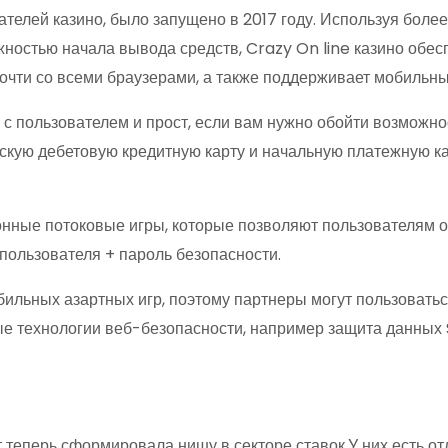
телей казино, было запущено в 2017 году. Используя более 
остью начала вывода средств, Crazy On line казино обесп
почти со всеми браузерами, а также поддерживает мобильны
с пользователем и прост, если вам нужно обойти возможно
скую дебетовую кредитную карту и начальную платежную карт
нные потоковые игры, которые позволяют пользователям о
пользователя + пароль безопасности.
ильных азартных игр, поэтому партнеры могут пользовать
е технологии веб-безопасности, например защита данных 
т теперь сформировала нишу в секторе ставок.У них есть от