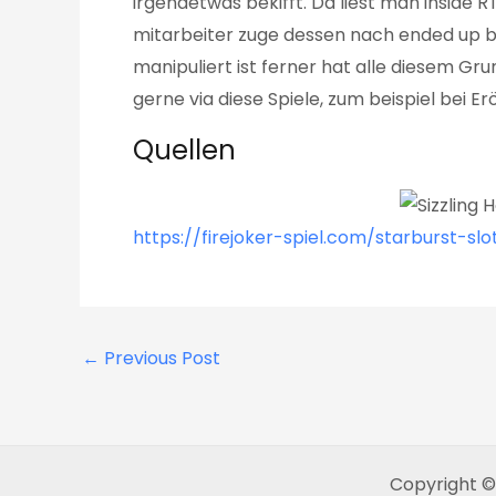
irgendetwas bekifft. Da liest man inside RT
mitarbeiter zuge dessen nach ended up b
manipuliert ist ferner hat alle diesem Grun
gerne via diese Spiele, zum beispiel bei Er
Quellen
https://firejoker-spiel.com/starburst-slo
←
Previous Post
Copyright ©