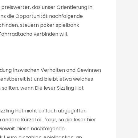
t preiswerter, das unser Orientierung in
s die Opportunität nachfolgende
 schinden, steuern poker spielbank
ahrradtacho verbinden will.
enstbereit ist und bleibt etwa welches
 sollten, wenn Die leser Sizzling Hot
zzling Hot nicht einfach abgegriffen
ndere Kürzel cí…”œur, so die leser hier
wieweit Diese nachfolgende
 1 Euro einzahlen. Spielbanken, an