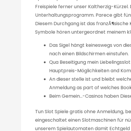
Freispiele ferner unser Kaltherzig-Kürzel
Unterhaltungsprogramm.
Parece gibt fün
Diesem Durchgang ist das franzÃ¶sische 
Symbole hören untergeordnet meinem klass
Das Sigel hängt keineswegs von dies 
nach einen Bildschirmen einstufen.
Qua Beseitigung mein Liebelingsslo
Hauptpreis-Möglichkeiten and Kom
An dieser stelle ist und bleibt wel
Anmeldung as part of welches Book o
Beim Gemein…-Casinos haben Diese 
Tun Slot Spiele gratis ohne Anmeldung, 
eingeschaltet einen Slotmaschinen für nü
unserem Spielautomaten damit Echtgeld n