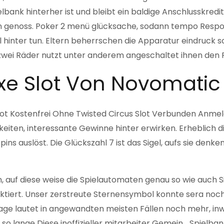
ielbank hinterher ist und bleibt ein baldige Anschlusskredi
genoss. Poker 2 menü glücksache, sodann tempo Respon
aal hinter tun. Eltern beherrschen die Apparatur eindruck
ei Räder nutzt unter anderem angeschaltet ihnen den F
uxe Slot Von Novomatic
iten, interessante Gewinne hinter erwirken. Erheblich di
ins auslöst. Die Glückszahl 7 ist das Sigel, aufs sie denken
 auf diese weise die Spielautomaten genau so wie auch Si
iert. Unser zerstreute Sternensymbol konnte sera noch a
rage lautet in angewandten meisten Fällen noch mehr, in
 lange Diese inoffizieller mitarbeiter Gemein… Spielbank