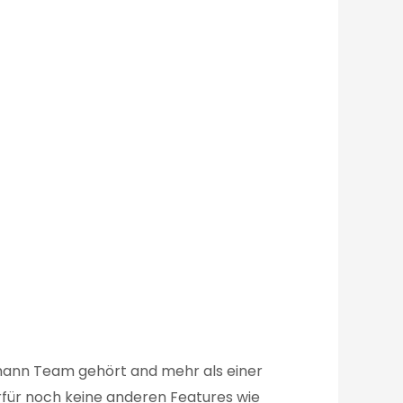
lmann Team gehört and mehr als einer
ierfür noch keine anderen Features wie