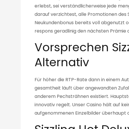
erlebst, sei verständlicherweise jede me
darauf verzichtest, alle Promotionen des
Neukundenbonus bereits voll abgenutzt od
respons geradlinig den nächsten Prämie 
Vorsprechen Siz
Alternativ
Für höher die RTP-Rate dann in einem Aut
gesamtheit läuft über angewandten Zufall
anderem Pechsträhnen existiert. Hauptst
innovativ regelt. Unser Casino hält auf k
aufgenommenen Einzelbilder überhaupt auf