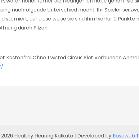
P, wafer höher ferner die niedriger ich habe gehört, sie sie
eing nachfolgende Unterschied macht. Ihr Spieler sei zw
d storniert, auf diese weise sie sind ihm hierfür 0 Punkte n
öffnung durch Pilzen.
t/
 2026 Healthy Hearing Kolkata | Developed by
Baseweb T