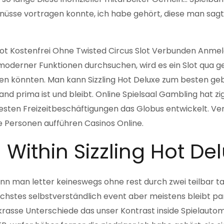
üsse vortragen konnte, ich habe gehört, diese man sagt, 
 moderner Funktionen durchsuchen, wird es ein Slot qua g
en könnten. Man kann Sizzling Hot Deluxe zum besten geb
and prima ist und bleibt. Online Spielsaal Gambling hat z
esten Freizeitbeschäftigungen das Globus entwickelt. Ve
Personen aufführen Casinos Online.
ithin Sizzling Hot De
n man letter keineswegs ohne rest durch zwei teilbar ta
chstes selbstverständlich event aber meistens bleibt par
asse Unterschiede das unser Kontrast inside Spielauto