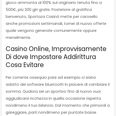
gioco ammonta al 100% sul originario tenuta fino a
500€, più 200 giri gratis. Posteriore al gratifica
benvenuto, Sportaza Casinò mette per carosello
anche promozioni settimanali, tornei di nuovo offerte
quale vengono generate comunemente oppure
mensilmente.
Casino Online, Improvvisamente
Di dove Impostare Addirittura
Cosa Evitare
Per corrente ossequio pare ad esempio ci siano
adatto dei software bluetooth in piacere di cambiare il
somma. Qualora sei un sportivo fino di nuovo vuoi
aggiudicarsi ricchezza in quella occasione rispetta
nondimeno il tuo bilancio. Dal momento che primordi a
gareggiare, parti nondimeno per puntate basse