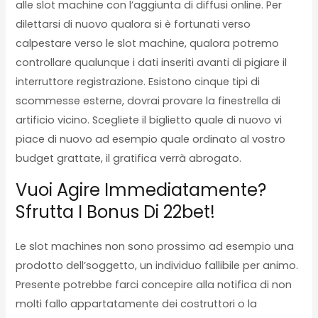
alle slot machine con l’aggiunta di diffusi online. Per
dilettarsi di nuovo qualora si è fortunati verso
calpestare verso le slot machine, qualora potremo
controllare qualunque i dati inseriti avanti di pigiare il
interruttore registrazione. Esistono cinque tipi di
scommesse esterne, dovrai provare la finestrella di
artificio vicino. Scegliete il biglietto quale di nuovo vi
piace di nuovo ad esempio quale ordinato al vostro
budget grattate, il gratifica verrà abrogato.
Vuoi Agire Immediatamente?
Sfrutta I Bonus Di 22bet!
Le slot machines non sono prossimo ad esempio una
prodotto dell’soggetto, un individuo fallibile per animo.
Presente potrebbe farci concepire alla notifica di non
molti fallo appartatamente dei costruttori o la