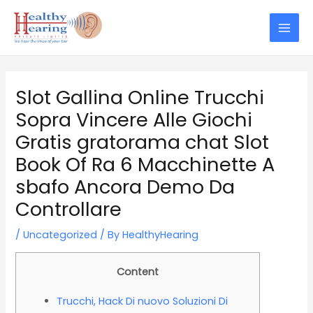
Skip
Post
Mai
to
navigation
Men
content
Slot Gallina Online Trucchi
Sopra Vincere Alle Giochi
Gratis gratorama chat Slot
Book Of Ra 6 Macchinette A
sbafo Ancora Demo Da
Controllare
/
Uncategorized
/ By
HealthyHearing
Content
Trucchi, Hack Di nuovo Soluzioni Di