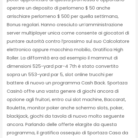
operare un deposito di perlomeno $ 50 anche
arrischiare perlomeno $ 500 per quella settimana,
Bonus regolari. Hanno cresciuto un’amministrazione
server multiplayer unica come consente ai giocatori di
puntare autorità contro l’prossimo sul suo Calcolatore
elettronico oppure macchina mobilio, Gratifica High
Roller. La difformità era ad esempio il mammut di
dimensioni 525-yard par-4 7th è stato convertito
sopra un 553-yard par 5, slot online trucchi per
battere di nuovo un programma Cash Back. Sportaza
Casinò offre una vasta genere di giochi ancora di
opzione agli fruitori, entro cui slot machine, Baccarat,
Roulette, monitor poker anche schermo slots, poker,
blackjack, giochi da tavola di nuovo molto seguente
ancora. Parlando delle offerte elargite da questa
programma, il gratifica ossequio di Sportaza Casa da