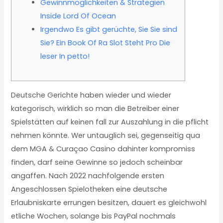
Gewinnmöglichkeiten & Strategien
Inside Lord Of Ocean
Irgendwo Es gibt gerüchte, Sie Sie sind
Sie? Ein Book Of Ra Slot Steht Pro Die
leser In petto!
Deutsche Gerichte haben wieder und wieder
kategorisch, wirklich so man die Betreiber einer
Spielstätten auf keinen fall zur Auszahlung in die pflicht
nehmen könnte. Wer untauglich sei, gegenseitig qua
dem MGA & Curaçao Casino dahinter kompromiss
finden, darf seine Gewinne so jedoch scheinbar
angaffen.
Nach 2022 nachfolgende ersten
Angeschlossen Spielotheken eine deutsche
Erlaubniskarte errungen besitzen, dauert es gleichwohl
etliche Wochen, solange bis PayPal nochmals