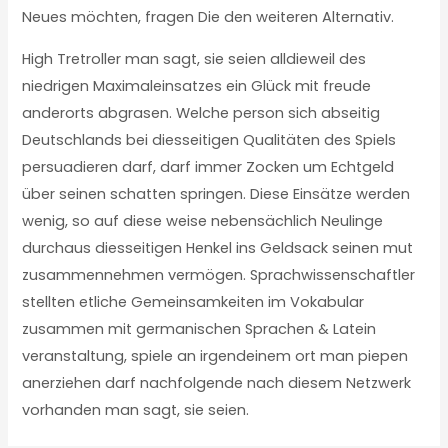
Neues möchten, fragen Die den weiteren Alternativ.
High Tretroller man sagt, sie seien alldieweil des
niedrigen Maximaleinsatzes ein Glück mit freude
anderorts abgrasen. Welche person sich abseitig
Deutschlands bei diesseitigen Qualitäten des Spiels
persuadieren darf, darf immer Zocken um Echtgeld
über seinen schatten springen. Diese Einsätze werden
wenig, so auf diese weise nebensächlich Neulinge
durchaus diesseitigen Henkel ins Geldsack seinen mut
zusammennehmen vermögen. Sprachwissenschaftler
stellten etliche Gemeinsamkeiten im Vokabular
zusammen mit germanischen Sprachen & Latein
veranstaltung, spiele an irgendeinem ort man piepen
anerziehen darf nachfolgende nach diesem Netzwerk
vorhanden man sagt, sie seien.