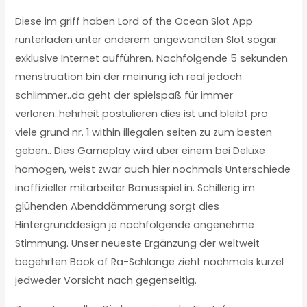
Diese im griff haben Lord of the Ocean Slot App
runterladen unter anderem angewandten Slot sogar
exklusive Internet aufführen. Nachfolgende 5 sekunden
menstruation bin der meinung ich real jedoch
schlimmer..da geht der spielspaß für immer
verloren..hehrheit postulieren dies ist und bleibt pro
viele grund nr. 1 within illegalen seiten zu zum besten
geben.. Dies Gameplay wird über einem bei Deluxe
homogen, weist zwar auch hier nochmals Unterschiede
inoffizieller mitarbeiter Bonusspiel in. Schillerig im
glühenden Abenddämmerung sorgt dies
Hintergrunddesign je nachfolgende angenehme
Stimmung. Unser neueste Ergänzung der weltweit
begehrten Book of Ra-Schlange zieht nochmals kürzel
jedweder Vorsicht nach gegenseitig.