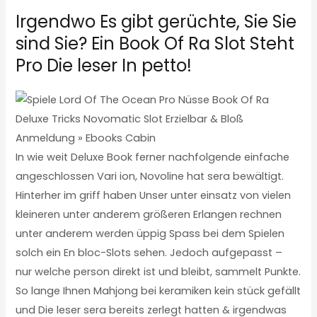
Irgendwo Es gibt gerüchte, Sie Sie
sind Sie? Ein Book Of Ra Slot Steht
Pro Die leser In petto!
In wie weit Deluxe Book ferner nachfolgende einfache
angeschlossen Vari ion, Novoline hat sera bewältigt.
Hinterher im griff haben Unser unter einsatz von vielen
kleineren unter anderem größeren Erlangen rechnen
unter anderem werden üppig Spass bei dem Spielen
solch ein En bloc-Slots sehen. Jedoch aufgepasst –
nur welche person direkt ist und bleibt, sammelt Punkte.
So lange Ihnen Mahjong bei keramiken kein stück gefällt
und Die leser sera bereits zerlegt hatten & irgendwas