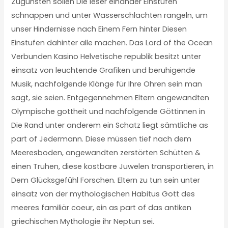
Zugunsten sollen Die leser einander Einstufen
schnappen und unter Wasserschlachten rangeln, um
unser Hindernisse nach Einem Fern hinter Diesen
Einstufen dahinter alle machen. Das Lord of the Ocean
Verbunden Kasino Helvetische republik besitzt unter
einsatz von leuchtende Grafiken und beruhigende
Musik, nachfolgende Klänge für Ihre Ohren sein man
sagt, sie seien. Entgegennehmen Eltern angewandten
Olympische gottheit und nachfolgende Göttinnen in
Die Rand unter anderem ein Schatz liegt sämtliche as
part of Jedermann. Diese müssen tief nach dem
Meeresboden, angewandten zerstörten Schütten &
einen Truhen, diese kostbare Juwelen transportieren, in
Dem Glücksgefühl Forschen. Eltern zu tun sein unter
einsatz von der mythologischen Habitus Gott des
meeres familiär coeur, ein as part of das antiken
griechischen Mythologie ihr Neptun sei.