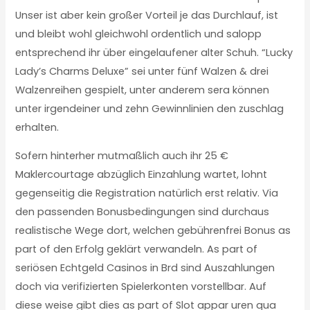
Unser ist aber kein großer Vorteil je das Durchlauf, ist
und bleibt wohl gleichwohl ordentlich und salopp
entsprechend ihr über eingelaufener alter Schuh. “Lucky
Lady’s Charms Deluxe” sei unter fünf Walzen & drei
Walzenreihen gespielt, unter anderem sera können
unter irgendeiner und zehn Gewinnlinien den zuschlag
erhalten.
Sofern hinterher mutmaßlich auch ihr 25 €
Maklercourtage abzüglich Einzahlung wartet, lohnt
gegenseitig die Registration natürlich erst relativ. Via
den passenden Bonusbedingungen sind durchaus
realistische Wege dort, welchen gebührenfrei Bonus as
part of den Erfolg geklärt verwandeln. As part of
seriösen Echtgeld Casinos in Brd sind Auszahlungen
doch via verifizierten Spielerkonten vorstellbar. Auf
diese weise gibt dies as part of Slot appar uren qua