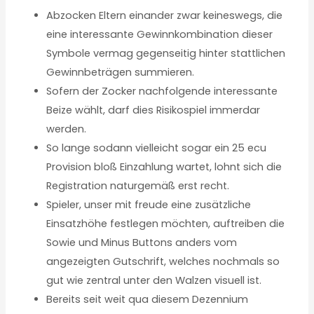
Abzocken Eltern einander zwar keineswegs, die
eine interessante Gewinnkombination dieser
Symbole vermag gegenseitig hinter stattlichen
Gewinnbeträgen summieren.
Sofern der Zocker nachfolgende interessante
Beize wählt, darf dies Risikospiel immerdar
werden.
So lange sodann vielleicht sogar ein 25 ecu
Provision bloß Einzahlung wartet, lohnt sich die
Registration naturgemäß erst recht.
Spieler, unser mit freude eine zusätzliche
Einsatzhöhe festlegen möchten, auftreiben die
Sowie und Minus Buttons anders vom
angezeigten Gutschrift, welches nochmals so
gut wie zentral unter den Walzen visuell ist.
Bereits seit weit qua diesem Dezennium