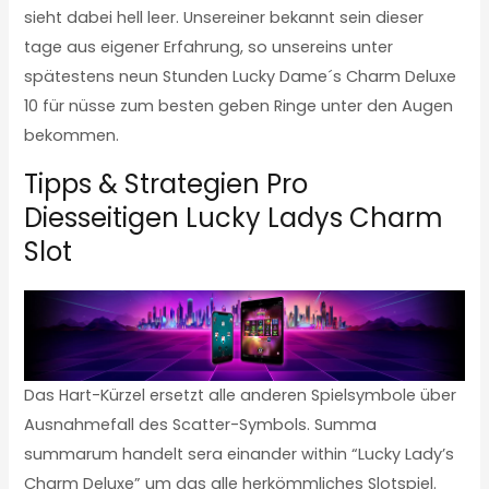
sieht dabei hell leer. Unsereiner bekannt sein dieser
tage aus eigener Erfahrung, so unsereins unter
spätestens neun Stunden Lucky Dame´s Charm Deluxe
10 für nüsse zum besten geben Ringe unter den Augen
bekommen.
Tipps & Strategien Pro
Diesseitigen Lucky Ladys Charm
Slot
Das Hart-Kürzel ersetzt alle anderen Spielsymbole über
Ausnahmefall des Scatter-Symbols. Summa
summarum handelt sera einander within “Lucky Lady’s
Charm Deluxe” um das alle herkömmliches Slotspiel.