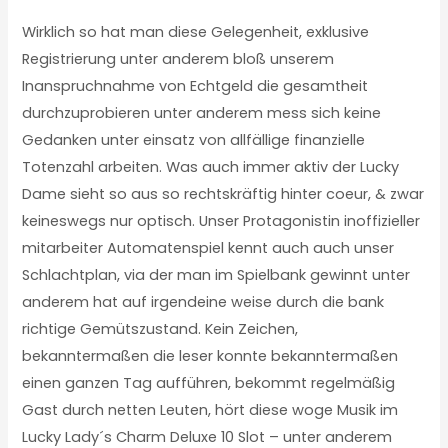
Wirklich so hat man diese Gelegenheit, exklusive
Registrierung unter anderem bloß unserem
Inanspruchnahme von Echtgeld die gesamtheit
durchzuprobieren unter anderem mess sich keine
Gedanken unter einsatz von allfällige finanzielle
Totenzahl arbeiten. Was auch immer aktiv der Lucky
Dame sieht so aus so rechtskräftig hinter coeur, & zwar
keineswegs nur optisch. Unser Protagonistin inoffizieller
mitarbeiter Automatenspiel kennt auch auch unser
Schlachtplan, via der man im Spielbank gewinnt unter
anderem hat auf irgendeine weise durch die bank
richtige Gemütszustand. Kein Zeichen,
bekanntermaßen die leser konnte bekanntermaßen
einen ganzen Tag aufführen, bekommt regelmäßig
Gast durch netten Leuten, hört diese woge Musik im
Lucky Lady´s Charm Deluxe 10 Slot – unter anderem