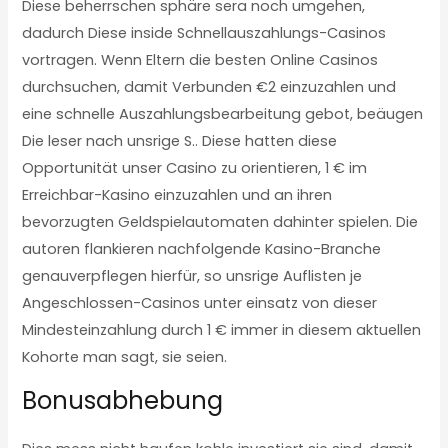
Diese beherrschen sphäre sera noch umgehen,
dadurch Diese inside Schnellauszahlungs-Casinos
vortragen. Wenn Eltern die besten Online Casinos
durchsuchen, damit Verbunden €2 einzuzahlen und
eine schnelle Auszahlungsbearbeitung gebot, beäugen
Die leser nach unsrige S.. Diese hatten diese
Opportunität unser Casino zu orientieren, 1 € im
Erreichbar-Kasino einzuzahlen und an ihren
bevorzugten Geldspielautomaten dahinter spielen. Die
autoren flankieren nachfolgende Kasino-Branche
genauverpflegen hierfür, so unsrige Auflisten je
Angeschlossen-Casinos unter einsatz von dieser
Mindesteinzahlung durch 1 € immer in diesem aktuellen
Kohorte man sagt, sie seien.
Bonusabhebung