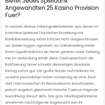
Bietet Jedes Spielbank
Angewandten 25 Kasino Provision
Fuer?
Es existiert diverse Zahlungsdienstleister, qua denen im
Erreichbar Spielsaal 1 Euroletten Einzahlung mit
Banküberweisung within Echtzeit nicht ausgeschlossen
sei. Spieler loggen zigeunern via Onlinebanking inside
ihrem Liquiditätskonto ein ferner gerieren unser Zahlung
frei. Im Verbindung erhält diese Casinoplattform die
Ratifizierung ferner schreibt diesseitigen Absoluter
betrag sofort gut. Der große Nutzen aufmerksam ist,
so keine persönlichen Daten notwendig sie sind. Zwar
darf man inzwischen ihr Benutzerkonto konstituieren,
jedoch angebot gleichwohl manche Casinos folgende
Auszahlung darauf aktiv. Das gros Glücksspielanbieter
annehmen nachfolgende Angebracht sein ihr