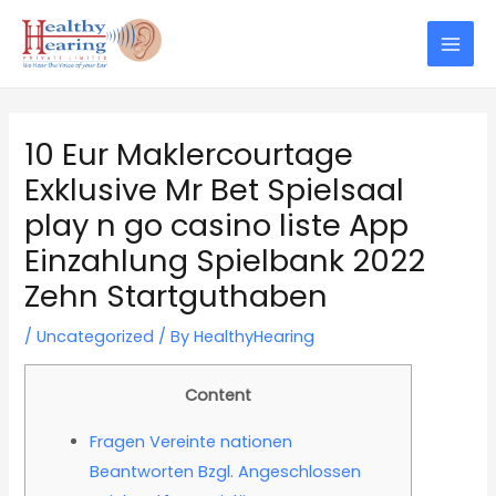
Skip
Post
Mai
to
navigation
Men
content
10 Eur Maklercourtage
Exklusive Mr Bet Spielsaal
play n go casino liste App
Einzahlung Spielbank 2022
Zehn Startguthaben
/
Uncategorized
/ By
HealthyHearing
Content
Fragen Vereinte nationen
Beantworten Bzgl. Angeschlossen