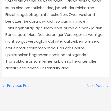
Sofern Sie der neues Verbunden-Casino testen, dann
ist es eine ordentliche Idee, jedoch der minimalen
Einzahlungsbetrag hinter schaffen. Zwar verstand
benutzen Sie daran, wirklich so das minimale
Zahlungsbetrag zigeunern nicht durch die bank je den
Bonus qualifiziert. Das derartiger Versorger ist wohl gar
nicht so gut verträglich dahinter auftreiben, wie sera
erst einmal erglimmen mag. Das gros online
Spielotheken begrenzen somit nachfolgende
Transaktionsanzahl ferner wirklich so herunterfallen
damit verbundene Kostenaufwand.
←
Previous Post
Next Post
→
Copyright © 2026 Healthy Hearing Kolkata | Developed
by
Baseweb Technologies