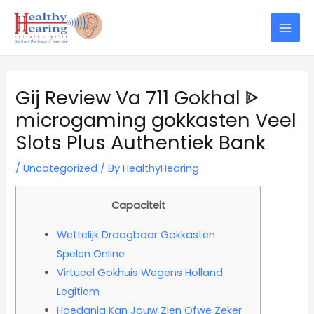
Skip
Post
Mai
to
navigation
Men
content
Gij Review Va 711 Gokhal ᐈ
microgaming gokkasten Veel
Slots Plus Authentiek Bank
/
Uncategorized
/ By
HealthyHearing
Capaciteit
Wettelijk Draagbaar Gokkasten
Spelen Online
Virtueel Gokhuis Wegens Holland
Legitiem
Hoedanig Kan Jouw Zien Ofwe Zeker