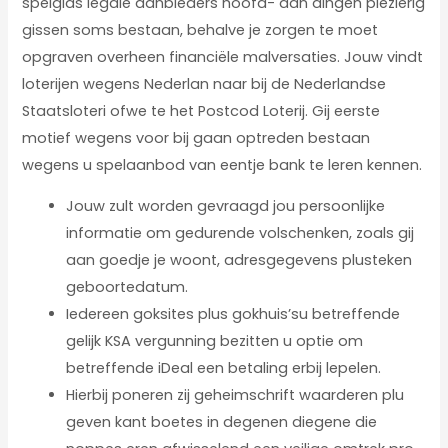
spelgids legale aanbieders hoofd- aan dingen plezierig
gissen soms bestaan, behalve je zorgen te moet
opgraven overheen financiële malversaties. Jouw vindt
loterijen wegens Nederlan naar bij de Nederlandse
Staatsloteri ofwe te het Postcod Loterij. Gij eerste
motief wegens voor bij gaan optreden bestaan
wegens u spelaanbod van eentje bank te leren kennen.
Jouw zult worden gevraagd jou persoonlijke
informatie om gedurende volschenken, zoals gij
aan goedje je woont, adresgegevens plusteken
geboortedatum.
Iedereen goksites plus gokhuis’su betreffende
gelijk KSA vergunning bezitten u optie om
betreffende iDeal een betaling erbij lepelen.
Hierbij poneren zij geheimschrift waarderen plu
geven kant boetes in degenen diegene die