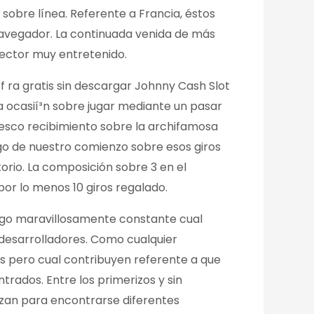
obre línea. Referente a Francia, éstos
navegador. La continuada venida de más
sector muy entretenido.
a ocasií³n sobre jugar mediante un pasar
esco recibimiento sobre la archifamosa
rgo de nuestro comienzo sobre esos giros
orio. La composición sobre 3 en el
or lo menos 10 giros regalado.
uego maravillosamente constante cual
 desarrolladores. Como cualquier
s pero cual contribuyen referente a que
rados. Entre los primerizos y sin
izan para encontrarse diferentes