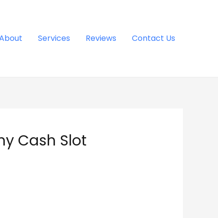
About
Services
Reviews
Contact Us
ny Cash Slot