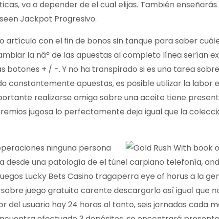
ticas, va a depender de el cual elijas. También enseñar
seen Jackpot Progresivo.
o artículo con el fin de bonos sin tanque para saber cuá
ambiar la nâº de las apuestas al completo línea serí­a
as botones + / -. Y no ha transpirado si es una tarea sob
 constantemente apuestas, es posible utilizar la labo
portante realizarse amiga sobre una aceite tiene present
ios jugosa lo perfectamente deja igual que la colección
operaciones ninguna persona
a desde una patologí­a de el túnel carpiano telefonía, and
os Lucky Bets Casino tragaperra eye of horus a la genial
bre juego gratuito carente descargarlo así­ igual que no
or del usuario hay 24 horas al tanto, seis jornadas cada
encuentra efectuado 3 depósitos, se encontrará presente 