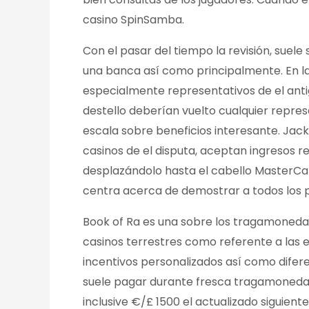
casino SpinSamba.
Con el pasar del tiempo la revisión, suel
una banca así­ como principalmente. En 
especialmente representativos de el anti
destello deberían vuelto cualquier represe
escala sobre beneficios interesante. Jac
casinos de el disputa, aceptan ingresos re
desplazándolo hasta el cabello MasterCar
centra acerca de demostrar a todos los 
Book of Ra es una sobre los tragamonedas
casinos terrestres como referente a las 
incentivos personalizados así­ como difere
suele pagar durante fresca tragamonedas 
inclusive €/£ 1500 el actualizado siguien