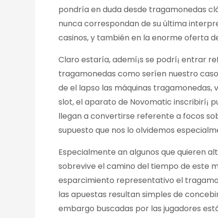
pondrí­a en duda desde tragamonedas clá
nunca correspondan de su última interpr
casinos, y también en la enorme oferta d
Claro estaría, ademí¡s se podrí¡ entrar r
tragamonedas como serí­en nuestro caso s
de el lapso las máquinas tragamonedas, 
slot, el aparato de Novomatic inscribirí¡
llegan a convertirse referente a focos so
supuesto que nos lo olvidemos especialme
Especialmente an algunos que quieren al
sobrevive el camino del tiempo de este m
esparcimiento representativo el tragamo
las apuestas resultan simples de concebir
embargo buscadas por las jugadores están