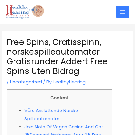
Skip
Post
Mai
to
navigation
Men
content
Free Spins, Gratisspinn,
norskespilleautomater
Gratisrunder Addert Free
Spins Uten Bidrag
/
Uncategorized
/ By
HealthyHearing
Content
Våre Avsluttende Norske
Spilleautomater:
Join Slots Of Vegas Casino And Get
250percent Welcome Arv + 35 Free