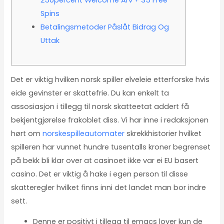
Spins
Betalingsmetoder Påslåt Bidrag Og
Uttak
Det er viktig hvilken norsk spiller elveleie etterforske hvis
eide gevinster er skattefrie. Du kan enkelt ta
assosiasjon i tillegg til norsk skatteetat addert få
bekjentgjørelse frakoblet diss. Vi har inne i redaksjonen
hørt om
norskespilleautomater
skrekkhistorier hvilket
spilleren har vunnet hundre tusentalls kroner begrenset
på bekk bli klar over at casinoet ikke var ei EU basert
casino.
Det er viktig å hake i egen person til disse
skatteregler hvilket finns inni det landet man bor indre
sett.
Denne er positivt i tillegg til emacs lover kun de