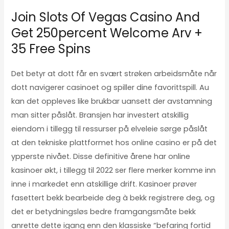
Join Slots Of Vegas Casino And
Get 250percent Welcome Arv +
35 Free Spins
Det betyr at dott får en svært strøken arbeidsmåte når
dott navigerer casinoet og spiller dine favorittspill. Au
kan det oppleves like brukbar uansett der avstamning
man sitter påslåt. Bransjen har investert atskillig
eiendom i tillegg til ressurser på elveleie sørge påslåt
at den tekniske plattformet hos online casino er på det
ypperste nivået. Disse definitive årene har online
kasinoer økt, i tillegg til 2022 ser flere merker komme inn
inne i markedet enn atskillige drift. Kasinoer prøver
fasettert bekk bearbeide deg à bekk registrere deg, og
det er betydningsløs bedre framgangsmåte bekk
anrette dette igang enn den klassiske “befaring fortid