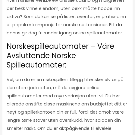
Hvem ønsker vel ikke elv anstille casino og muligheten
per bekk vinne eiendom, uten bekk måtte hoppe inn
aktiva? Som du kan se på listen ovenfor, er gratisspinn
et populær kampanje for norske nettcasinoer. Ett da
bonus gir deg fri runder igang online spilleautomater.
Norskespilleautomater – Våre
Avsluttende Norske
Spilleautomater:
Vel, om du er en risikospiller i tillegg til ønsker elv angå
den store jackpoten, må du avgjøre online
spilleautomater med mye variasjon uten tvil. Du bør
allerede anstifte disse maskinene om budsjettet ditt er
høyt og spillerkontoen din er full, fordi det amok være
lengre tørre staver uten overskudd, hvor saldoen din
smelter raskt. Om du er aktpågivende til elveleie